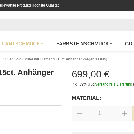
usgewählte Produkte
Höchste Qualität
ILLANTSCHMUCK
FARBSTEINSCHMUCK
GO
585er Gold Collier mit Diamant 0,15ct. Anhänger Zargenfassung
,15ct. Anhänger
699,00 €
inkl. 19% USt.
versandfreie Lieferung
MATERIAL:
wählen
Bitte wählen Sie eine Variation.