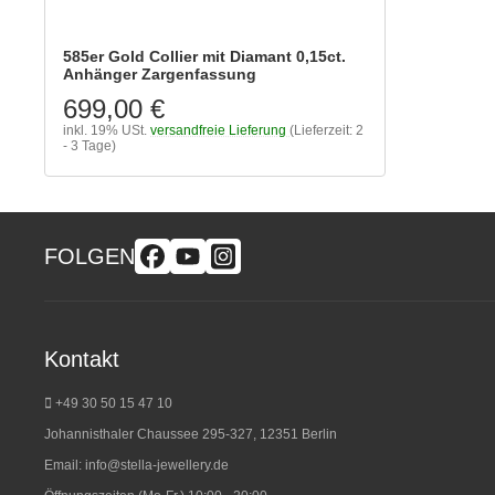
585er Gold Collier mit Diamant 0,15ct.
Anhänger Zargenfassung
699,00 €
inkl. 19% USt.
versandfreie Lieferung
(Lieferzeit: 2
- 3 Tage)
FOLGEN
Kontakt
+49 30 50 15 47 10
Johannisthaler Chaussee 295-327, 12351 Berlin
Email:
info@stella-jewellery.de