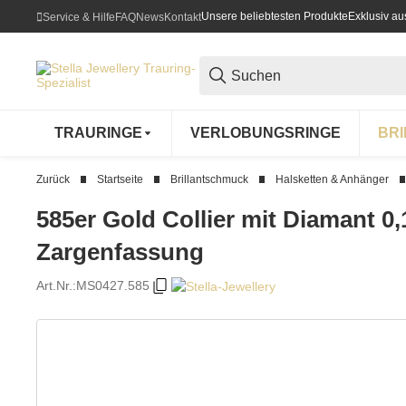
Unsere beliebtesten Produkte
Exklusiv a
Service & Hilfe
FAQ
News
Kontakt
TRAURINGE
VERLOBUNGSRINGE
BR
Zurück
Startseite
Brillantschmuck
Halsketten & Anhänger
585er Gold Collier mit Diamant 0
Zargenfassung
Art.Nr.:
MS0427.585