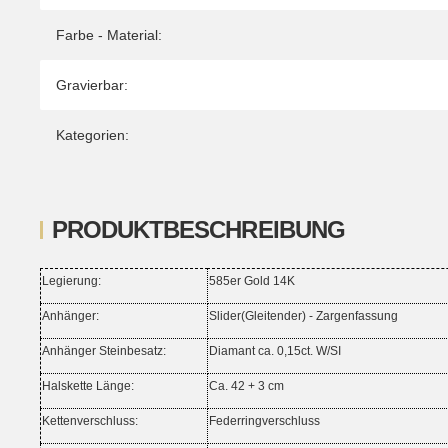
Farbe - Material:
Gravierbar:
Kategorien:
PRODUKTBESCHREIBUNG
Legierung:
585er Gold 14K
Anhänger:
Slider(Gleitender) - Zargenfassung
Anhänger Steinbesatz:
Diamant ca. 0,15ct. W/SI
Halskette Länge:
Ca. 42 + 3 cm
Kettenverschluss:
Federringverschluss