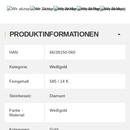
PRODUKTINFORMATIONEN
Produkteigenschaft
Wert
HAN:
66/38150-060
Kategorie:
Weißgold
Feingehalt:
585 / 14 K
Steinbesatz:
Diamant
Farbe -
Weißgold
Material:
Kategorien:
Gold