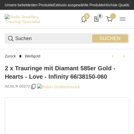
Unsere beliebtesten Produkte
Exklusiv ausgewählte Produkte
Höchste Qualität
6
0
6 neue Notifizierungen
0 Produkte in der List
SUCHEN
Zurück
Weißgold
2 x Trauringe mit Diamant 585er Gold -
Hearts - Love - Infinity 66/38150-060
Art.Nr.:
R-00373