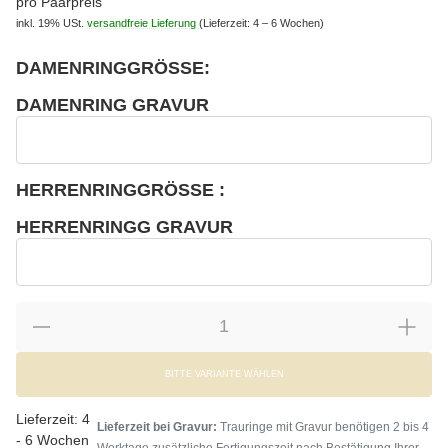
pro Paarpreis
inkl. 19% USt.
versandfreie Lieferung
(Lieferzeit: 4 – 6 Wochen)
DAMENRINGGRÖSSE:
wählen
Bitte wählen Sie eine Variation.
DAMENRING GRAVUR
wählen
Damenring Gravur
HERRENRINGGRÖSSE :
wählen
Bitte wählen Sie eine Variation.
HERRENRINGG GRAVUR
wählen
Herrenringg Gravur
BITTE VARIANTE WÄHLEN
Lieferzeit:
4
Lieferzeit bei Gravur:
Trauringe mit Gravur benötigen 2 bis 4
- 6 Wochen
Werktage zusätzliche Fertigungszeit nach Bestätigung Ihrer