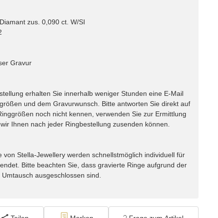
Diamant zus. 0,090 ct. W/SI
2
ser Gravur
lung erhalten Sie innerhalb weniger Stunden eine E-Mail
ggrößen und dem Gravurwunsch. Bitte antworten Sie direkt auf
e Ringgrößen noch nicht kennen, verwenden Sie zur Ermittlung
ir Ihnen nach jeder Ringbestellung zusenden können.
n Stella-Jewellery werden schnellstmöglich individuell für
endet. Bitte beachten Sie, dass gravierte Ringe aufgrund der
m Umtausch ausgeschlossen sind.
Teilen
Merken
Frage zum Artikel