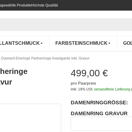
usgewählte Produkte
Höchste Qualität
ILLANTSCHMUCK
FARBSTEINSCHMUCK
GO
it Diamant Eheringe Partnerringe Avantgarde inkl. Gravur
Eheringe
499,00 €
avur
pro Paarpreis
inkl. 19% USt.
versandfreie Lieferung
DAMENRINGGRÖSSE:
wählen
Bitte wählen Sie eine Variation.
DAMENRING GRAVUR
wählen
Damenring Gravur