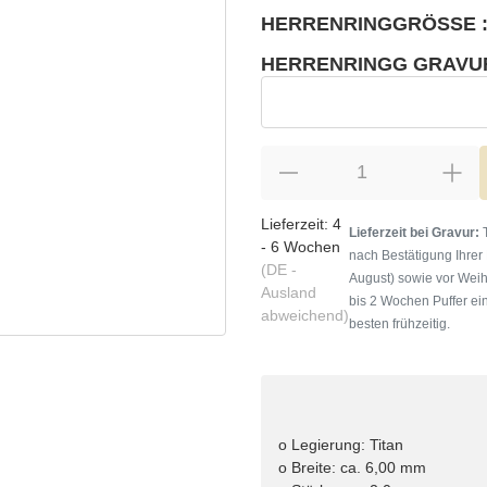
HERRENRINGGRÖSSE :
wählen
Bitte wählen Sie eine Variation.
HERRENRINGG GRAVU
wählen
Herrenringg Gravur
Lieferzeit:
4
Lieferzeit bei Gravur:
T
- 6 Wochen
nach Bestätigung Ihrer
(DE -
August) sowie vor Weih
Ausland
bis 2 Wochen Puffer ein
abweichend)
besten frühzeitig.
o Legierung: Titan
o Breite: ca. 6,00 mm