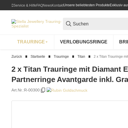
Unsere beliebtesten Produkte
Exklusiv a
Service & Hilfe
FAQ
News
Kontakt
TRAURINGE
VERLOBUNGSRINGE
BR
Zurück
Startseite
Trauringe
Titan
2 x Titan Trauringe m
2 x Titan Trauringe mit Diamant 
Partnerringe Avantgarde inkl. Gr
Art.Nr.:
R-00300