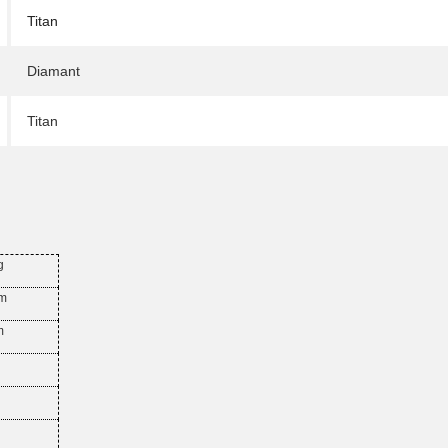
Titan
Diamant
Titan
g
mm
m