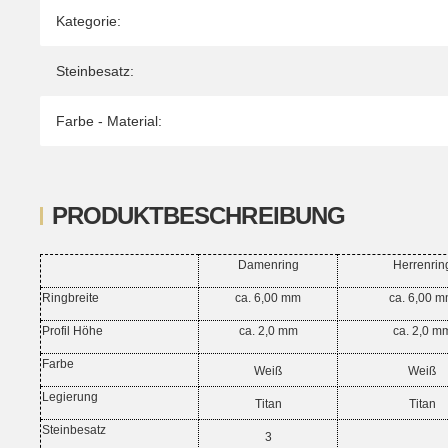
Kategorie:
Steinbesatz:
Farbe - Material:
PRODUKTBESCHREIBUNG
Damenring
Herrenrin
Ringbreite
ca. 6,00 mm
ca. 6,00 
Profil Höhe
ca. 2,0 mm
ca. 2,0 m
Farbe
Weiß
Weiß
Legierung
Titan
Titan
Steinbesatz
3