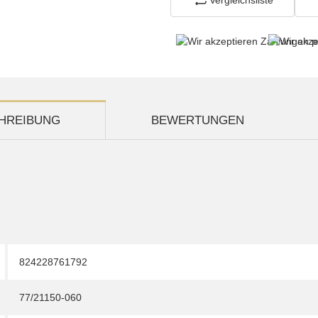
HREIBUNG
BEWERTUNGEN
824228761792
77/21150-060