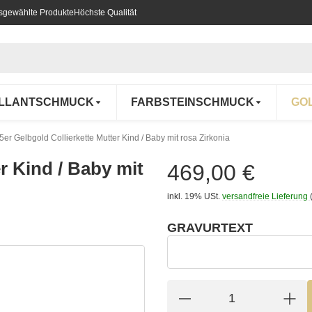
usgewählte Produkte
Höchste Qualität
ILLANTSCHMUCK
FARBSTEINSCHMUCK
GO
5er Gelbgold Collierkette Mutter Kind / Baby mit rosa Zirkonia
r Kind / Baby mit
469,00 €
inkl. 19% USt.
versandfreie Lieferung
GRAVURTEXT
wählen
Gravurtext