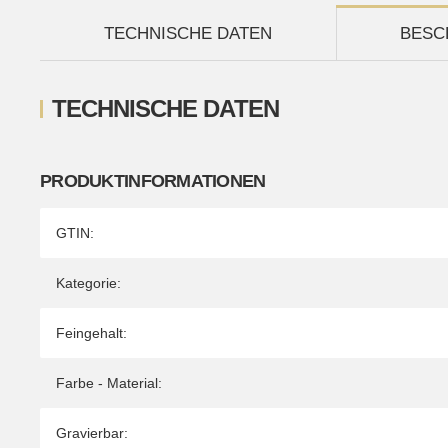
TECHNISCHE DATEN
BESC
TECHNISCHE DATEN
PRODUKTINFORMATIONEN
Produkteigenschaft
Wert
GTIN:
Kategorie:
Feingehalt:
Farbe - Material:
Gravierbar: