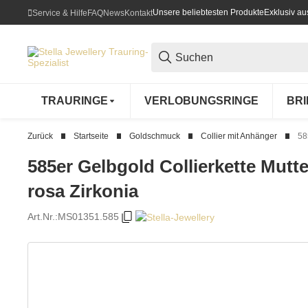
Unsere beliebtesten Produkte
Exklusiv a
Service & Hilfe
FAQ
News
Kontakt
TRAURINGE
VERLOBUNGSRINGE
BR
Zurück
Startseite
Goldschmuck
Collier mit Anhänger
58
585er Gelbgold Collierkette Mutte
rosa Zirkonia
Art.Nr.:
MS01351.585