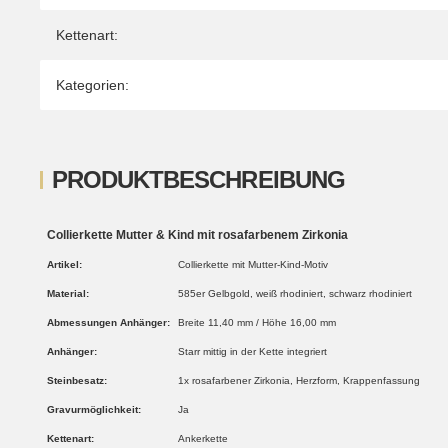
Kettenart:
Kategorien:
PRODUKTBESCHREIBUNG
Collierkette Mutter & Kind mit rosafarbenem Zirkonia
Artikel:
Collierkette mit Mutter-Kind-Motiv
Material:
585er Gelbgold, weiß rhodiniert, schwarz rhodiniert
Abmessungen Anhänger:
Breite 11,40 mm / Höhe 16,00 mm
Anhänger:
Starr mittig in der Kette integriert
Steinbesatz:
1x rosafarbener Zirkonia, Herzform, Krappenfassung
Gravurmöglichkeit:
Ja
Kettenart:
Ankerkette