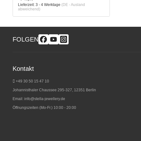
Lieferzeit:
3 - 4 Werktage
(DE - Ausland
abweichend)
FOLGEN
Kontakt
+49 30 50 15 47 10
Johannisthaler Chaussee 295-327, 12351 Berlin
Email:
info@stella-jewellery.de
Öffnungszeiten (Mo-Fr.) 10:00 - 20:00