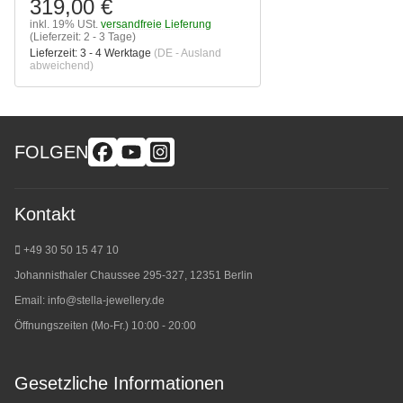
319,00 €
inkl. 19% USt.
versandfreie Lieferung
(Lieferzeit: 2 - 3 Tage)
Lieferzeit:
3 - 4 Werktage
(DE - Ausland
abweichend)
FOLGEN
Kontakt
+49 30 50 15 47 10
Johannisthaler Chaussee 295-327, 12351 Berlin
Email:
info@stella-jewellery.de
Öffnungszeiten (Mo-Fr.) 10:00 - 20:00
Gesetzliche Informationen