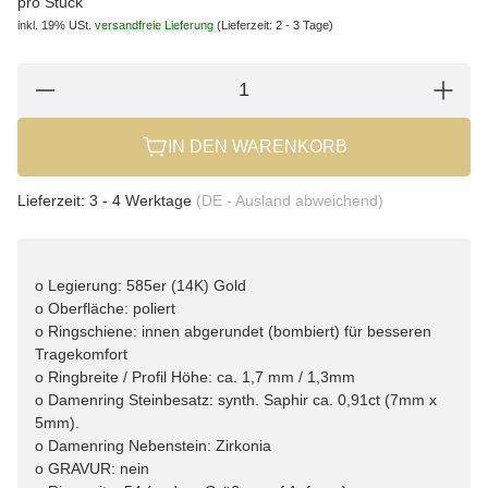
pro Stück
inkl. 19% USt.
versandfreie Lieferung
(Lieferzeit: 2 - 3 Tage)
IN DEN WARENKORB
Lieferzeit:
3 - 4 Werktage
(DE - Ausland abweichend)
o Legierung: 585er (14K) Gold
o Oberfläche: poliert
o Ringschiene: innen abgerundet (bombiert) für besseren
Tragekomfort
o Ringbreite / Profil Höhe: ca. 1,7 mm / 1,3mm
o Damenring Steinbesatz: synth. Saphir ca. 0,91ct (7mm x
5mm).
o Damenring Nebenstein: Zirkonia
o GRAVUR: nein