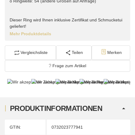
o Ringweite: 54 (andere Größen auf Anfrage)
Dieser Ring wird Ihnen inklusive Zertifikat und Schmucketui
geliefert!
Mehr Produktdetails
Vergleichsliste
Teilen
Merken
Frage zum Artikel
PRODUKTINFORMATIONEN
Produkteigenschaft
Wert
GTIN:
0732023777941