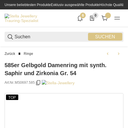
Unsere beliebtesten Produkte
Exklusiv ausgewählte Produkte
Höchste Qualität
6
0
6 neue Notifizierungen
0 Produkte in der List
SUCHEN
Zurück
Ringe
585er Gelbgold Damenring mit synth.
Saphir und Zirkonia Gr. 54
Art.Nr.:
MS0697.585
TOP