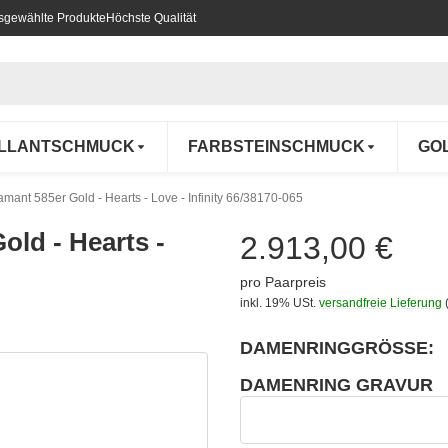
usgewählte Produkte
Höchste Qualität
ILLANTSCHMUCK
FARBSTEINSCHMUCK
GO
amant 585er Gold - Hearts - Love - Infinity 66/38170-065
old - Hearts -
2.913,00 €
pro Paarpreis
inkl. 19% USt.
versandfreie Lieferung
DAMENRINGGRÖSSE:
wählen
Bitte wählen Sie eine Variation.
DAMENRING GRAVUR
wählen
Damenring Gravur