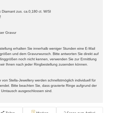
 Diamant zus. ca.0,180 ct. W/SI
2
ser Gravur
lung erhalten Sie innerhalb weniger Stunden eine E-Mail
ggrößen und dem Gravurwunsch. Bitte antworten Sie direkt auf
e Ringgrößen noch nicht kennen, verwenden Sie zur Ermittlung
ir Ihnen nach jeder Ringbestellung zusenden können.
n Stella-Jewellery werden schnellstmöglich individuell für
endet. Bitte beachten Sie, dass gravierte Ringe aufgrund der
m Umtausch ausgeschlossen sind.
Teilen
Merken
Frage zum Artikel