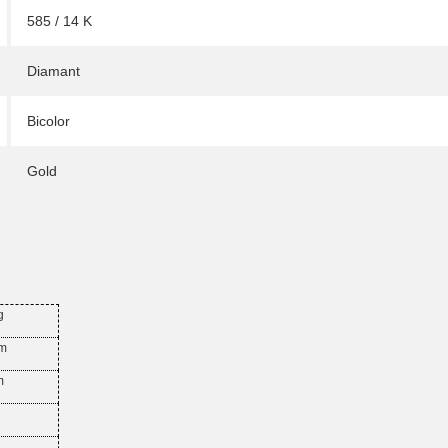
585 / 14 K
Diamant
Bicolor
Gold
g
mm
m