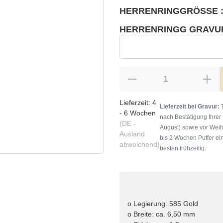
HERRENRINGGRÖSSE :
wählen
Bitte wählen Sie eine Variation.
HERRENRINGG GRAVU
wählen
Herrenringg Gravur
Lieferzeit:
4
Lieferzeit bei Gravur:
T
- 6 Wochen
nach Bestätigung Ihrer
(DE -
August) sowie vor Weih
Ausland
bis 2 Wochen Puffer ein
abweichend)
besten frühzeitig.
o Legierung: 585 Gold
o Breite: ca. 6,50 mm