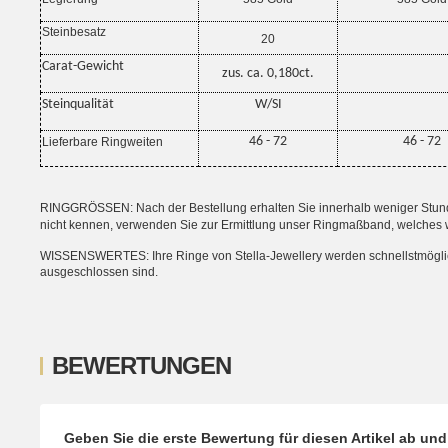
Steinbesatz
20
Carat-Gewicht
zus. ca. 0,180ct.
Steinqualität
W/SI
46 - 72
46 - 72
Lieferbare Ringweiten
RINGGRÖSSEN: Nach der Bestellung erhalten Sie innerhalb weniger Stunden
nicht kennen, verwenden Sie zur Ermittlung unser Ringmaßband, welches 
WISSENSWERTES: Ihre Ringe von Stella-Jewellery werden schnellstmöglich i
ausgeschlossen sind.
BEWERTUNGEN
Geben Sie die erste Bewertung für diesen Artikel ab un