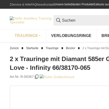
Unsere beliebtesten Produkte
Exklusiv a
Service & Hilfe
FAQ
News
Kontakt
TRAURINGE
VERLOBUNGSRINGE
BR
Zurück
Startseite
Trauringe
Bicolor
2 x Trauringe mit Di
2 x Trauringe mit Diamant 585er G
Love - Infinity 66/38170-065
Art.Nr.:
R-00367