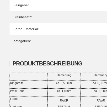
Feingehalt:
Steinbesatz:
Farbe - Material:
Kategorien:
PRODUKTBESCHREIBUNG
Damenring
Herrenrin
Ringbreite
ca. 6,50 mm
ca. 6,50 
Profil Höhe
ca. 1,8 mm
ca. 1,8 m
Farbe
R/W/R
R/W/R
Legierung
585 Gold
585 Gold