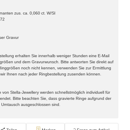
anten zus. ca. 0,060 ct. W/SI
 72
ser Gravur
lung erhalten Sie innerhalb weniger Stunden eine E-Mail
ggrößen und dem Gravurwunsch. Bitte antworten Sie direkt auf
e Ringgrößen noch nicht kennen, verwenden Sie zur Ermittlung
ir Ihnen nach jeder Ringbestellung zusenden können.
n Stella-Jewellery werden schnellstmöglich individuell für
endet. Bitte beachten Sie, dass gravierte Ringe aufgrund der
m Umtausch ausgeschlossen sind.
Teilen
Merken
Frage zum Artikel