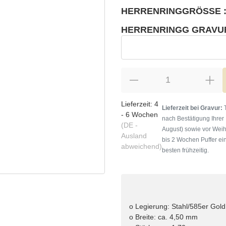
HERRENRINGGRÖSSE :
wählen
Bitte wählen Sie eine Variation.
HERRENRINGG GRAVU
wählen
Herrenringg Gravur
Lieferzeit:
4
Lieferzeit bei Gravur:
T
- 6 Wochen
nach Bestätigung Ihrer
(DE -
August) sowie vor Weih
Ausland
bis 2 Wochen Puffer ein
abweichend)
besten frühzeitig.
o Legierung: Stahl/585er Gold
o Breite: ca. 4,50 mm