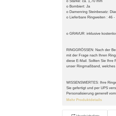
o Stärke: ca. 1,70 mm
o Bombiert: Ja
o Damenring Steinbesatz: Diam
o Lieferbare Ringweiten : 46 -
o GRAVUR: inklusive kostenlo
RINGGRÖSSEN: Nach der Bestel
mit der Frage nach Ihren Rin
diese E-Mail. Sollten Sie Ihr
unser Ringmaßband, welches w
WISSENSWERTES: Ihre Ringe vo
Sie gefertigt und per UPS vers
Personalisierung generell vo
Mehr Produktdetails
Vergleichsliste