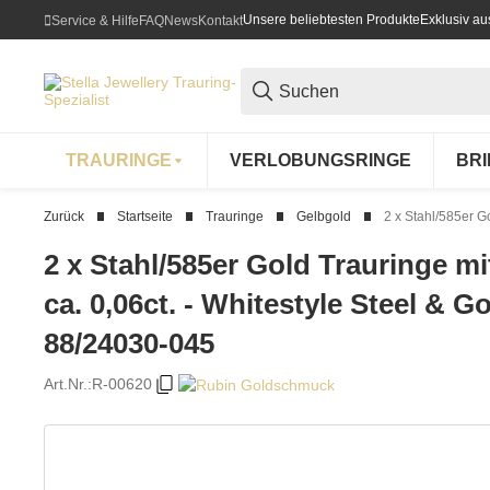
Unsere beliebtesten Produkte
Exklusiv a
Service & Hilfe
FAQ
News
Kontakt
TRAURINGE
VERLOBUNGSRINGE
BR
Zurück
Startseite
Trauringe
Gelbgold
2 x Stahl/585er G
2 x Stahl/585er Gold Trauringe m
ca. 0,06ct. - Whitestyle Steel & Go
88/24030-045
Art.Nr.:
R-00620