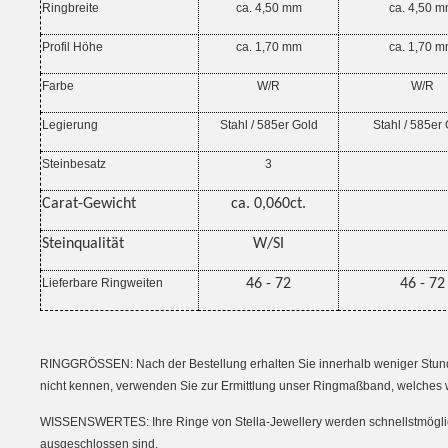
Ringbreite
ca. 4,50 mm
ca. 4,50 
Profil Höhe
ca. 1,70 mm
ca. 1,70 
Farbe
W/R
W/R
Legierung
Stahl / 585er Gold
Stahl / 585er
Steinbesatz
3
Carat-Gewicht
ca. 0,060ct.
Steinqualität
W/SI
Lieferbare Ringweiten
46 - 72
46 - 72
RINGGRÖSSEN: Nach der Bestellung erhalten Sie innerhalb weniger Stunden
nicht kennen, verwenden Sie zur Ermittlung unser Ringmaßband, welches 
WISSENSWERTES: Ihre Ringe von Stella-Jewellery werden schnellstmöglich i
ausgeschlossen sind.