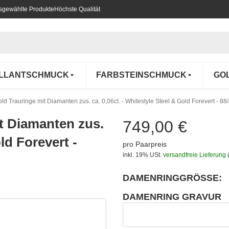
usgewählte Produkte
Höchste Qualität
ILLANTSCHMUCK
FARBSTEINSCHMUCK
GO
old Trauringe mit Diamanten zus. ca. 0,06ct. - Whitestyle Steel & Gold Forevert - 8
it Diamanten zus.
749,00 €
ld Forevert -
pro Paarpreis
inkl. 19% USt.
versandfreie Lieferung
DAMENRINGGRÖSSE:
wählen
Bitte wählen Sie eine Variation.
DAMENRING GRAVUR
wählen
Damenring Gravur