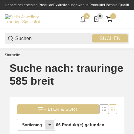
Unsere beliebtesten Produkte
Exklusiv ausgewählte Produkte
Höchste Qualität
6
0
6 neue Notifizierungen
0 Produkte in der List
SUCHEN
Startseite
Suche nach: trauringe
585 breit
FILTER & SORT
66 Produkt(e) gefunden
Sortierung