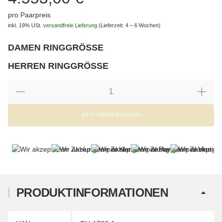
pro Paarpreis
inkl. 19% USt.
versandfreie Lieferung
(Lieferzeit: 4 – 6 Wochen)
DAMEN RINGGRÖSSE
wählen
Bitte wählen Sie eine Variation.
HERREN RINGGRÖSSE
wählen
Bitte wählen Sie eine Variation.
BITTE VARIANTE WÄHLEN
PRODUKTINFORMATIONEN