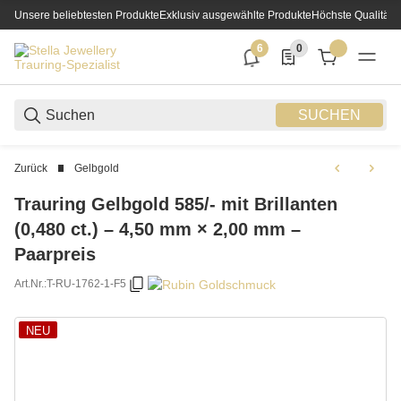
Unsere beliebtesten Produkte
Exklusiv ausgewählte Produkte
Höchste Qualität
6
0
6 neue Notifizierungen
0 Produkte in der List
SUCHEN
Zurück
Gelbgold
Trauring Gelbgold 585/- mit Brillanten
(0,480 ct.) – 4,50 mm × 2,00 mm –
Paarpreis
Art.Nr.:
T-RU-1762-1-F5
NEU