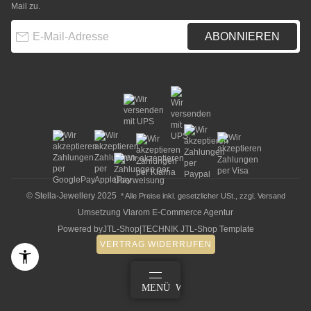
Mail zu.
E-Mail-Adresse
ABONNIEREN
© Stella-Jewellery 2025
* Alle Preise inkl. gesetzlicher USt., zzgl.
Versand
Umsetzung
Vlarom E-Commerce Agentur
Powered by
JTL-Shop
|
TECHNIK JTL-Shop Template
VERTRAG WIDERRUFEN
ANMELDEN
MENÜ
WARENKORB