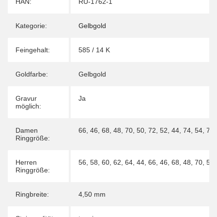
Produkteigenschaft
Wert
HAN:
RU-1762-1
Kategorie:
Gelbgold
Feingehalt:
585 / 14 K
Goldfarbe:
Gelbgold
Gravur
Ja
möglich:
Damen
66
,
46
,
68
,
48
,
70
,
50
,
72
,
52
,
44
,
74
,
54
,
76
Ringgröße:
Herren
56
,
58
,
60
,
62
,
64
,
44
,
66
,
46
,
68
,
48
,
70
,
50
Ringgröße:
Ringbreite:
4,50 mm