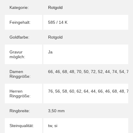
Kategorie:
Rotgold
Feingehalt:
585 / 14 K
Goldfarbe:
Rotgold
Gravur
Ja
möglich:
Damen
66
,
46
,
68
,
48
,
70
,
50
,
72
,
52
,
44
,
74
,
54
,
76
Ringgröße:
Herren
76
,
56
,
58
,
60
,
62
,
64
,
44
,
66
,
46
,
68
,
48
,
70
Ringgröße:
Ringbreite:
3,50 mm
Steinqualität:
tw, si