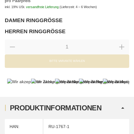
pro Paarpreis
inkl. 19% USt.
versandfreie Lieferung
(Lieferzeit: 4 – 6 Wochen)
DAMEN RINGGRÖSSE
wählen
Bitte wählen Sie eine Variation.
HERREN RINGGRÖSSE
wählen
Bitte wählen Sie eine Variation.
BITTE VARIANTE WÄHLEN
PRODUKTINFORMATIONEN
Produkteigenschaft
Wert
HAN:
RU-1767-1