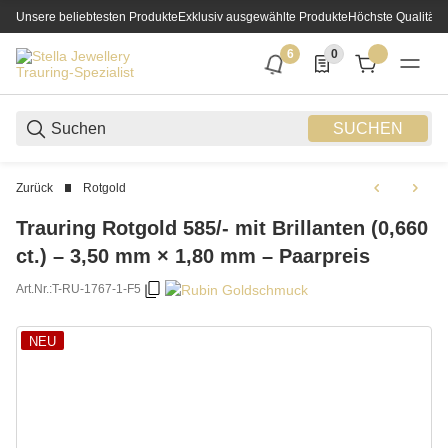
Unsere beliebtesten Produkte
Exklusiv ausgewählte Produkte
Höchste Qualität
6
0
6 neue Notifizierungen
0 Produkte in der List
SUCHEN
Zurück
Rotgold
Trauring Rotgold 585/- mit Brillanten (0,660
ct.) – 3,50 mm × 1,80 mm – Paarpreis
Art.Nr.:
T-RU-1767-1-F5
NEU