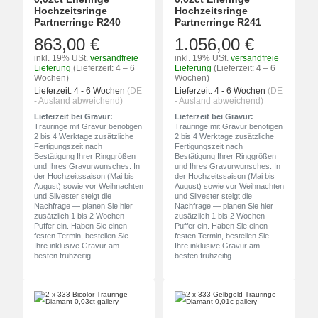
Hochzeitsringe
Hochzeitsringe
Partnerringe R240
Partnerringe R241
863,00 €
1.056,00 €
inkl. 19% USt.
versandfreie
inkl. 19% USt.
versandfreie
Lieferung
(Lieferzeit: 4 – 6
Lieferung
(Lieferzeit: 4 – 6
Wochen)
Wochen)
Lieferzeit:
4 - 6 Wochen
(DE
Lieferzeit:
4 - 6 Wochen
(DE
- Ausland abweichend)
- Ausland abweichend)
Lieferzeit bei Gravur:
Lieferzeit bei Gravur:
Trauringe mit Gravur benötigen
Trauringe mit Gravur benötigen
2 bis 4 Werktage zusätzliche
2 bis 4 Werktage zusätzliche
Fertigungszeit nach
Fertigungszeit nach
Bestätigung Ihrer Ringgrößen
Bestätigung Ihrer Ringgrößen
und Ihres Gravurwunsches. In
und Ihres Gravurwunsches. In
der Hochzeitssaison (Mai bis
der Hochzeitssaison (Mai bis
August) sowie vor Weihnachten
August) sowie vor Weihnachten
und Silvester steigt die
und Silvester steigt die
Nachfrage — planen Sie hier
Nachfrage — planen Sie hier
zusätzlich 1 bis 2 Wochen
zusätzlich 1 bis 2 Wochen
Puffer ein. Haben Sie einen
Puffer ein. Haben Sie einen
festen Termin, bestellen Sie
festen Termin, bestellen Sie
Ihre inklusive Gravur am
Ihre inklusive Gravur am
besten frühzeitig.
besten frühzeitig.