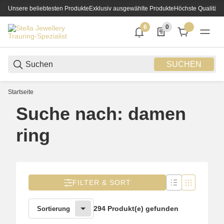
Unsere beliebtesten Produkte
Exklusiv ausgewählte Produkte
Höchste Qualität
6
0
6 neue Notifizierungen
0 Produkte in der List
SUCHEN
Startseite
Suche nach: damen
ring
FILTER & SORT
294 Produkt(e) gefunden
Sortierung