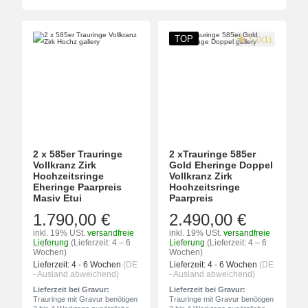
TOP
5.0(1)
2 x 585er Trauringe
2 xTrauringe 585er
Vollkranz Zirk
Gold Eheringe Doppel
Hochzeitsringe
Vollkranz Zirk
Eheringe Paarpreis
Hochzeitsringe
Masiv Etui
Paarpreis
1.790,00 €
2.490,00 €
inkl. 19% USt.
versandfreie
inkl. 19% USt.
versandfreie
Lieferung
(Lieferzeit: 4 – 6
Lieferung
(Lieferzeit: 4 – 6
Wochen)
Wochen)
Lieferzeit:
4 - 6 Wochen
(DE
Lieferzeit:
4 - 6 Wochen
(DE
- Ausland abweichend)
- Ausland abweichend)
Lieferzeit bei Gravur:
Lieferzeit bei Gravur:
Trauringe mit Gravur benötigen
Trauringe mit Gravur benötigen