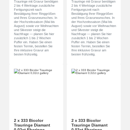
Trauringe mit Gravur benötigen
Trauringe mit Gravur benötigen
2 bis 4 Werktage zusätzliche
2 bis 4 Werktage zusätzliche
Fertigungszeit nach
Fertigungszeit nach
Bestätigung Ihrer Ringgrößen
Bestätigung Ihrer Ringgrößen
und Ihres Gravurwunsches. In
und Ihres Gravurwunsches. In
der Hochzeitssaison (Mai bis
der Hochzeitssaison (Mai bis
August) sowie vor Weihnachten
August) sowie vor Weihnachten
und Silvester steigt die
und Silvester steigt die
Nachfrage — planen Sie hier
Nachfrage — planen Sie hier
zusätzlich 1 bis 2 Wochen
zusätzlich 1 bis 2 Wochen
Puffer ein. Haben Sie einen
Puffer ein. Haben Sie einen
festen Termin, bestellen Sie
festen Termin, bestellen Sie
Ihre inklusive Gravur am
Ihre inklusive Gravur am
besten frühzeitig.
besten frühzeitig.
2 x 333 Bicolor
2 x 333 Bicolor
Trauringe Diamant
Trauringe Diamant
0,02ct Eheringe
0,02ct Eheringe