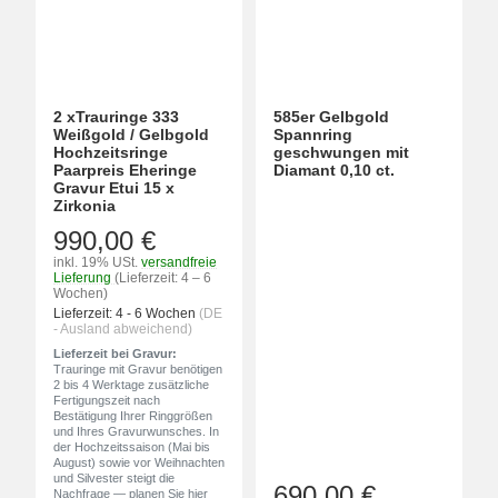
2 xTrauringe 333
585er Gelbgold
Weißgold / Gelbgold
Spannring
Hochzeitsringe
geschwungen mit
Paarpreis Eheringe
Diamant 0,10 ct.
Gravur Etui 15 x
Zirkonia
990,00 €
inkl. 19% USt.
versandfreie
Lieferung
(Lieferzeit: 4 – 6
Wochen)
Lieferzeit:
4 - 6 Wochen
(DE
- Ausland abweichend)
Lieferzeit bei Gravur:
Trauringe mit Gravur benötigen
2 bis 4 Werktage zusätzliche
Fertigungszeit nach
Bestätigung Ihrer Ringgrößen
und Ihres Gravurwunsches. In
der Hochzeitssaison (Mai bis
August) sowie vor Weihnachten
und Silvester steigt die
690,00 €
Nachfrage — planen Sie hier