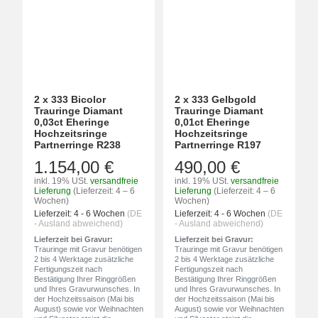
2 x 333 Bicolor
2 x 333 Gelbgold
Trauringe Diamant
Trauringe Diamant
0,03ct Eheringe
0,01ct Eheringe
Hochzeitsringe
Hochzeitsringe
Partnerringe R238
Partnerringe R197
1.154,00 €
490,00 €
inkl. 19% USt.
versandfreie
inkl. 19% USt.
versandfreie
Lieferung
(Lieferzeit: 4 – 6
Lieferung
(Lieferzeit: 4 – 6
Wochen)
Wochen)
Lieferzeit:
4 - 6 Wochen
(DE
Lieferzeit:
4 - 6 Wochen
(DE
- Ausland abweichend)
- Ausland abweichend)
Lieferzeit bei Gravur:
Lieferzeit bei Gravur:
Trauringe mit Gravur benötigen
Trauringe mit Gravur benötigen
2 bis 4 Werktage zusätzliche
2 bis 4 Werktage zusätzliche
Fertigungszeit nach
Fertigungszeit nach
Bestätigung Ihrer Ringgrößen
Bestätigung Ihrer Ringgrößen
und Ihres Gravurwunsches. In
und Ihres Gravurwunsches. In
der Hochzeitssaison (Mai bis
der Hochzeitssaison (Mai bis
August) sowie vor Weihnachten
August) sowie vor Weihnachten