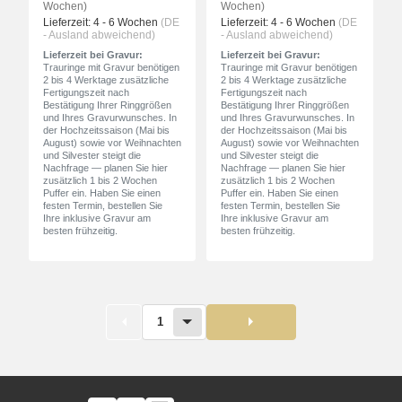
Wochen)
Wochen)
Lieferzeit:
4 - 6 Wochen
(DE
Lieferzeit:
4 - 6 Wochen
(DE
- Ausland abweichend)
- Ausland abweichend)
Lieferzeit bei Gravur:
Lieferzeit bei Gravur:
Trauringe mit Gravur benötigen
Trauringe mit Gravur benötigen
2 bis 4 Werktage zusätzliche
2 bis 4 Werktage zusätzliche
Fertigungszeit nach
Fertigungszeit nach
Bestätigung Ihrer Ringgrößen
Bestätigung Ihrer Ringgrößen
und Ihres Gravurwunsches. In
und Ihres Gravurwunsches. In
der Hochzeitssaison (Mai bis
der Hochzeitssaison (Mai bis
August) sowie vor Weihnachten
August) sowie vor Weihnachten
und Silvester steigt die
und Silvester steigt die
Nachfrage — planen Sie hier
Nachfrage — planen Sie hier
zusätzlich 1 bis 2 Wochen
zusätzlich 1 bis 2 Wochen
Puffer ein. Haben Sie einen
Puffer ein. Haben Sie einen
festen Termin, bestellen Sie
festen Termin, bestellen Sie
Ihre inklusive Gravur am
Ihre inklusive Gravur am
besten frühzeitig.
besten frühzeitig.
1