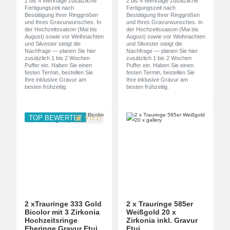
2 bis 4 Werktage zusätzliche
2 bis 4 Werktage zusätzliche
Fertigungszeit nach
Fertigungszeit nach
Bestätigung Ihrer Ringgrößen
Bestätigung Ihrer Ringgrößen
und Ihres Gravurwunsches. In
und Ihres Gravurwunsches. In
der Hochzeitssaison (Mai bis
der Hochzeitssaison (Mai bis
August) sowie vor Weihnachten
August) sowie vor Weihnachten
und Silvester steigt die
und Silvester steigt die
Nachfrage — planen Sie hier
Nachfrage — planen Sie hier
zusätzlich 1 bis 2 Wochen
zusätzlich 1 bis 2 Wochen
Puffer ein. Haben Sie einen
Puffer ein. Haben Sie einen
festen Termin, bestellen Sie
festen Termin, bestellen Sie
Ihre inklusive Gravur am
Ihre inklusive Gravur am
besten frühzeitig.
besten frühzeitig.
TOP BEWERTET
5.0(1)
2 xTrauringe 333 Gold
2 x Trauringe 585er
Bicolor mit 3 Zirkonia
Weißgold 20 x
Hochzeitsringe
Zirkonia inkl. Gravur
Eheringe Gravur Etui
Etui