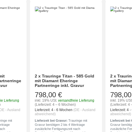
mit
2 x Trauringe Titan - 585 Gold
2 x Traurin
artnerringe
mit Diamant Eheringe
mit Diaman
avur
Partnerringe inkl. Gravur
Partnerring
798,00 €
798,00
ie Lieferung
inkl. 19% USt.
versandfreie Lieferung
inkl. 19% USt
)
(Lieferzeit: 4 – 6 Wochen)
(Lieferzeit: 
DE - Ausland
Lieferzeit:
4 - 6 Wochen
(DE - Ausland
Lieferzeit:
4 
abweichend)
abweichend)
inge mit
Lieferzeit bei Gravur:
Trauringe mit
Lieferzeit bei
erktage
Gravur benötigen 2 bis 4 Werktage
Gravur benötig
nach
zusätzliche Fertigungszeit nach
zusätzliche Fe