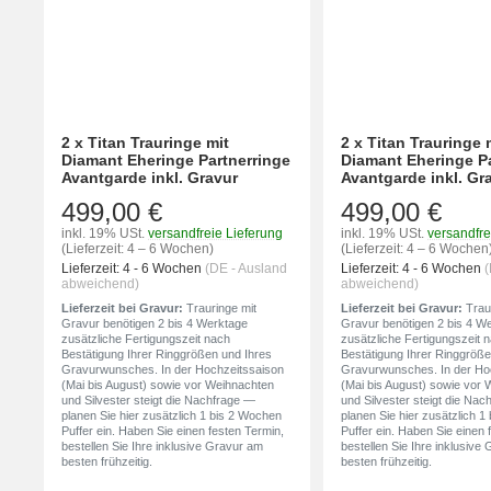
2 x Titan Trauringe mit
2 x Titan Trauringe 
Diamant Eheringe Partnerringe
Diamant Eheringe P
Avantgarde inkl. Gravur
Avantgarde inkl. Gr
499,00 €
499,00 €
inkl. 19% USt.
versandfreie Lieferung
inkl. 19% USt.
versandfre
(Lieferzeit: 4 – 6 Wochen)
(Lieferzeit: 4 – 6 Wochen
Lieferzeit:
4 - 6 Wochen
(DE - Ausland
Lieferzeit:
4 - 6 Wochen
(
abweichend)
abweichend)
Lieferzeit bei Gravur:
Trauringe mit
Lieferzeit bei Gravur:
Traur
Gravur benötigen 2 bis 4 Werktage
Gravur benötigen 2 bis 4 W
zusätzliche Fertigungszeit nach
zusätzliche Fertigungszeit 
Bestätigung Ihrer Ringgrößen und Ihres
Bestätigung Ihrer Ringgröße
Gravurwunsches. In der Hochzeitssaison
Gravurwunsches. In der Ho
(Mai bis August) sowie vor Weihnachten
(Mai bis August) sowie vor
und Silvester steigt die Nachfrage —
und Silvester steigt die Na
planen Sie hier zusätzlich 1 bis 2 Wochen
planen Sie hier zusätzlich 
Puffer ein. Haben Sie einen festen Termin,
Puffer ein. Haben Sie einen 
bestellen Sie Ihre inklusive Gravur am
bestellen Sie Ihre inklusive
besten frühzeitig.
besten frühzeitig.