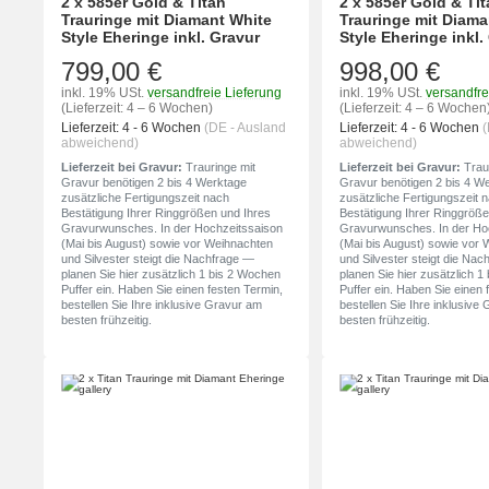
2 x 585er Gold & Titan
2 x 585er Gold & Ti
Trauringe mit Diamant White
Trauringe mit Diama
Style Eheringe inkl. Gravur
Style Eheringe inkl.
799,00 €
998,00 €
inkl. 19% USt.
versandfreie Lieferung
inkl. 19% USt.
versandfre
(Lieferzeit: 4 – 6 Wochen)
(Lieferzeit: 4 – 6 Wochen
Lieferzeit:
4 - 6 Wochen
(DE - Ausland
Lieferzeit:
4 - 6 Wochen
(
abweichend)
abweichend)
Lieferzeit bei Gravur:
Trauringe mit
Lieferzeit bei Gravur:
Traur
Gravur benötigen 2 bis 4 Werktage
Gravur benötigen 2 bis 4 W
zusätzliche Fertigungszeit nach
zusätzliche Fertigungszeit 
Bestätigung Ihrer Ringgrößen und Ihres
Bestätigung Ihrer Ringgröße
Gravurwunsches. In der Hochzeitssaison
Gravurwunsches. In der Ho
(Mai bis August) sowie vor Weihnachten
(Mai bis August) sowie vor
und Silvester steigt die Nachfrage —
und Silvester steigt die Na
planen Sie hier zusätzlich 1 bis 2 Wochen
planen Sie hier zusätzlich 
Puffer ein. Haben Sie einen festen Termin,
Puffer ein. Haben Sie einen 
bestellen Sie Ihre inklusive Gravur am
bestellen Sie Ihre inklusive
besten frühzeitig.
besten frühzeitig.