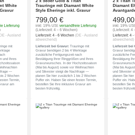
tan
2 x 585er Gold & Titan
2 x Titan T
nt White
Trauringe mit Diamant White
Diamant Eh
 Gravur
Style Eheringe inkl. Gravur
Avantgarde
799,00 €
499,00
ie Lieferung
inkl. 19% USt.
versandfreie Lieferung
inkl. 19% USt
)
(Lieferzeit: 4 – 6 Wochen)
(Lieferzeit: 
DE - Ausland
Lieferzeit:
4 - 6 Wochen
(DE - Ausland
Lieferzeit:
4 
abweichend)
abweichend)
inge mit
Lieferzeit bei Gravur:
Trauringe mit
Lieferzeit bei
erktage
Gravur benötigen 2 bis 4 Werktage
Gravur benötig
nach
zusätzliche Fertigungszeit nach
zusätzliche Fe
n und Ihres
Bestätigung Ihrer Ringgrößen und Ihres
Bestätigung Ih
chzeitssaison
Gravurwunsches. In der Hochzeitssaison
Gravurwunsche
 Weihnachten
(Mai bis August) sowie vor Weihnachten
(Mai bis Augus
chfrage —
und Silvester steigt die Nachfrage —
und Silvester s
1 bis 2 Wochen
planen Sie hier zusätzlich 1 bis 2 Wochen
planen Sie hier
festen Termin,
Puffer ein. Haben Sie einen festen Termin,
Puffer ein. Hab
 Gravur am
bestellen Sie Ihre inklusive Gravur am
bestellen Sie I
besten frühzeitig.
besten frühzeiti