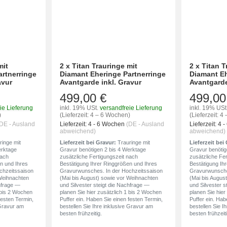
mit
2 x Titan Trauringe mit
2 x Titan T
artnerringe
Diamant Eheringe Partnerringe
Diamant Eh
avur
Avantgarde inkl. Gravur
Avantgarde
499,00 €
499,00
ie Lieferung
inkl. 19% USt.
versandfreie Lieferung
inkl. 19% USt
)
(Lieferzeit: 4 – 6 Wochen)
(Lieferzeit: 
DE - Ausland
Lieferzeit:
4 - 6 Wochen
(DE - Ausland
Lieferzeit:
4 
abweichend)
abweichend)
inge mit
Lieferzeit bei Gravur:
Trauringe mit
Lieferzeit bei
erktage
Gravur benötigen 2 bis 4 Werktage
Gravur benötig
nach
zusätzliche Fertigungszeit nach
zusätzliche Fe
n und Ihres
Bestätigung Ihrer Ringgrößen und Ihres
Bestätigung Ih
chzeitssaison
Gravurwunsches. In der Hochzeitssaison
Gravurwunsche
 Weihnachten
(Mai bis August) sowie vor Weihnachten
(Mai bis Augus
chfrage —
und Silvester steigt die Nachfrage —
und Silvester s
1 bis 2 Wochen
planen Sie hier zusätzlich 1 bis 2 Wochen
planen Sie hier
festen Termin,
Puffer ein. Haben Sie einen festen Termin,
Puffer ein. Hab
 Gravur am
bestellen Sie Ihre inklusive Gravur am
bestellen Sie I
besten frühzeitig.
besten frühzeiti