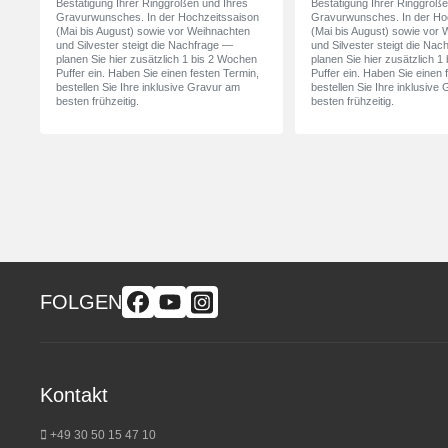
Bestätigung Ihrer Ringgrößen und Ihres
Bestätigung Ihrer Ringgröße
Gravurwunsches. In der Hochzeitssaison
Gravurwunsches. In der Ho
(Mai bis August) sowie vor Weihnachten
(Mai bis August) sowie vor
und Silvester steigt die Nachfrage —
und Silvester steigt die Na
planen Sie hier zusätzlich 1 bis 2 Wochen
planen Sie hier zusätzlich 
Puffer ein. Haben Sie einen festen Termin,
Puffer ein. Haben Sie einen 
bestellen Sie Ihre inklusive Gravur am
bestellen Sie Ihre inklusive
besten frühzeitig.
besten frühzeitig.
FOLGEN
Kontakt
+49 30 50 15 47 10