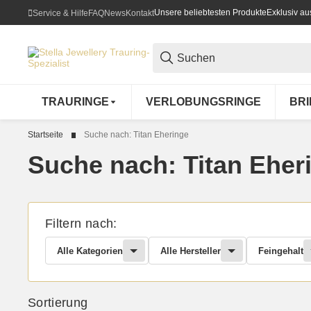
Unsere beliebtesten Produkte
Exklusiv a
Service & Hilfe
FAQ
News
Kontakt
TRAURINGE
VERLOBUNGSRINGE
BR
Startseite
Suche nach: Titan Eheringe
Suche nach: Titan Eher
Filtern nach:
Alle Kategorien
Alle Hersteller
Feingehalt
Sortierung