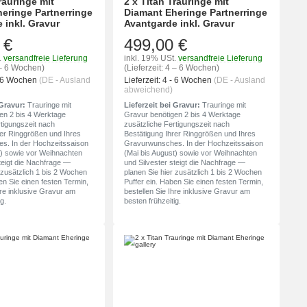
rauringe mit
2 x Titan Trauringe mit
eringe Partnerringe
Diamant Eheringe Partnerringe
 inkl. Gravur
Avantgarde inkl. Gravur
 €
499,00 €
.
versandfreie Lieferung
inkl. 19% USt.
versandfreie Lieferung
4 – 6 Wochen)
(Lieferzeit: 4 – 6 Wochen)
- 6 Wochen
(DE - Ausland
Lieferzeit:
4 - 6 Wochen
(DE - Ausland
abweichend)
 Gravur:
Trauringe mit
Lieferzeit bei Gravur:
Trauringe mit
en 2 bis 4 Werktage
Gravur benötigen 2 bis 4 Werktage
rtigungszeit nach
zusätzliche Fertigungszeit nach
rer Ringgrößen und Ihres
Bestätigung Ihrer Ringgrößen und Ihres
s. In der Hochzeitssaison
Gravurwunsches. In der Hochzeitssaison
t) sowie vor Weihnachten
(Mai bis August) sowie vor Weihnachten
teigt die Nachfrage —
und Silvester steigt die Nachfrage —
 zusätzlich 1 bis 2 Wochen
planen Sie hier zusätzlich 1 bis 2 Wochen
en Sie einen festen Termin,
Puffer ein. Haben Sie einen festen Termin,
hre inklusive Gravur am
bestellen Sie Ihre inklusive Gravur am
g.
besten frühzeitig.