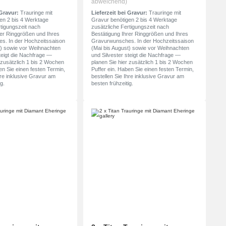
abweichend)
 Gravur:
Trauringe mit
Lieferzeit bei Gravur:
Trauringe mit
en 2 bis 4 Werktage
Gravur benötigen 2 bis 4 Werktage
rtigungszeit nach
zusätzliche Fertigungszeit nach
rer Ringgrößen und Ihres
Bestätigung Ihrer Ringgrößen und Ihres
s. In der Hochzeitssaison
Gravurwunsches. In der Hochzeitssaison
t) sowie vor Weihnachten
(Mai bis August) sowie vor Weihnachten
teigt die Nachfrage —
und Silvester steigt die Nachfrage —
 zusätzlich 1 bis 2 Wochen
planen Sie hier zusätzlich 1 bis 2 Wochen
en Sie einen festen Termin,
Puffer ein. Haben Sie einen festen Termin,
hre inklusive Gravur am
bestellen Sie Ihre inklusive Gravur am
g.
besten frühzeitig.