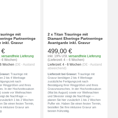
rauringe mit
2 x Titan Trauringe mit
eringe Partnerringe
Diamant Eheringe Partnerringe
 inkl. Gravur
Avantgarde inkl. Gravur
 €
499,00 €
.
versandfreie Lieferung
inkl. 19% USt.
versandfreie Lieferung
4 – 6 Wochen)
(Lieferzeit: 4 – 6 Wochen)
- 6 Wochen
(DE - Ausland
Lieferzeit:
4 - 6 Wochen
(DE - Ausland
abweichend)
 Gravur:
Trauringe mit
Lieferzeit bei Gravur:
Trauringe mit
en 2 bis 4 Werktage
Gravur benötigen 2 bis 4 Werktage
rtigungszeit nach
zusätzliche Fertigungszeit nach
rer Ringgrößen und Ihres
Bestätigung Ihrer Ringgrößen und Ihres
s. In der Hochzeitssaison
Gravurwunsches. In der Hochzeitssaison
t) sowie vor Weihnachten
(Mai bis August) sowie vor Weihnachten
teigt die Nachfrage —
und Silvester steigt die Nachfrage —
 zusätzlich 1 bis 2 Wochen
planen Sie hier zusätzlich 1 bis 2 Wochen
en Sie einen festen Termin,
Puffer ein. Haben Sie einen festen Termin,
hre inklusive Gravur am
bestellen Sie Ihre inklusive Gravur am
g.
besten frühzeitig.