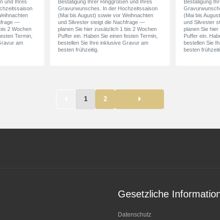
n und Ihres
Bestätigung Ihrer Ringgrößen und Ihres
Bestätigung Ih
chzeitssaison
Gravurwunsches. In der Hochzeitssaison
Gravurwunsche
 Weihnachten
(Mai bis August) sowie vor Weihnachten
(Mai bis Augus
chfrage —
und Silvester steigt die Nachfrage —
und Silvester s
1 bis 2 Wochen
planen Sie hier zusätzlich 1 bis 2 Wochen
planen Sie hier
festen Termin,
Puffer ein. Haben Sie einen festen Termin,
Puffer ein. Hab
 Gravur am
bestellen Sie Ihre inklusive Gravur am
bestellen Sie I
besten frühzeitig.
besten frühzeiti
1
2
Gesetzliche Informatio
Datenschutz