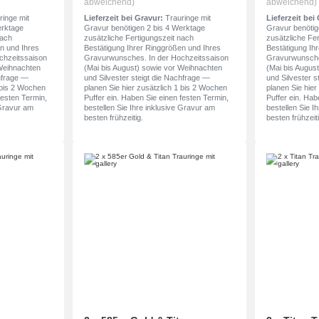
abweichend)
abweichend)
inge mit
Lieferzeit bei Gravur:
Trauringe mit
Lieferzeit bei
erktage
Gravur benötigen 2 bis 4 Werktage
Gravur benötig
nach
zusätzliche Fertigungszeit nach
zusätzliche Fe
n und Ihres
Bestätigung Ihrer Ringgrößen und Ihres
Bestätigung Ih
chzeitssaison
Gravurwunsches. In der Hochzeitssaison
Gravurwunsche
 Weihnachten
(Mai bis August) sowie vor Weihnachten
(Mai bis Augus
chfrage —
und Silvester steigt die Nachfrage —
und Silvester s
1 bis 2 Wochen
planen Sie hier zusätzlich 1 bis 2 Wochen
planen Sie hier
festen Termin,
Puffer ein. Haben Sie einen festen Termin,
Puffer ein. Hab
 Gravur am
bestellen Sie Ihre inklusive Gravur am
bestellen Sie I
besten frühzeitig.
besten frühzeiti