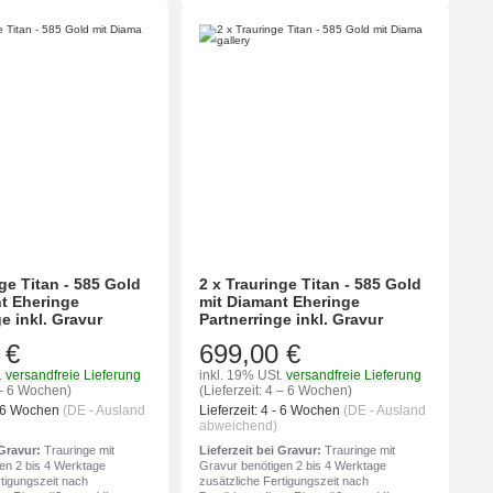
ge Titan - 585 Gold
2 x Trauringe Titan - 585 Gold
t Eheringe
mit Diamant Eheringe
e inkl. Gravur
Partnerringe inkl. Gravur
 €
699,00 €
.
versandfreie Lieferung
inkl. 19% USt.
versandfreie Lieferung
4 – 6 Wochen)
(Lieferzeit: 4 – 6 Wochen)
- 6 Wochen
(DE - Ausland
Lieferzeit:
4 - 6 Wochen
(DE - Ausland
abweichend)
 Gravur:
Trauringe mit
Lieferzeit bei Gravur:
Trauringe mit
en 2 bis 4 Werktage
Gravur benötigen 2 bis 4 Werktage
rtigungszeit nach
zusätzliche Fertigungszeit nach