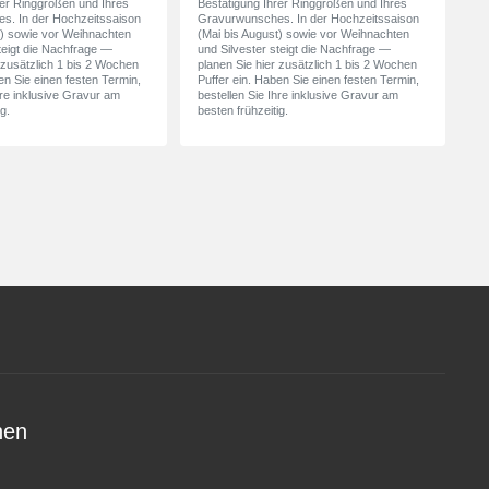
rer Ringgrößen und Ihres
Bestätigung Ihrer Ringgrößen und Ihres
s. In der Hochzeitssaison
Gravurwunsches. In der Hochzeitssaison
t) sowie vor Weihnachten
(Mai bis August) sowie vor Weihnachten
teigt die Nachfrage —
und Silvester steigt die Nachfrage —
 zusätzlich 1 bis 2 Wochen
planen Sie hier zusätzlich 1 bis 2 Wochen
en Sie einen festen Termin,
Puffer ein. Haben Sie einen festen Termin,
hre inklusive Gravur am
bestellen Sie Ihre inklusive Gravur am
g.
besten frühzeitig.
nen