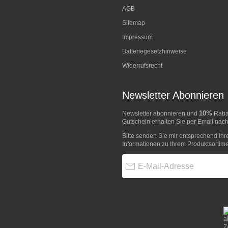
AGB
Sitemap
Impressum
Batteriegesetzhinweise
Widerrufsrecht
Newsletter Abonnieren
10%
Newsletter abonnieren und
Rabat
Gutschein erhalten Sie per Email nach
Bitte senden Sie mir entsprechend Ihr
Informationen zu Ihrem Produktsortime
E-Mail-Adresse