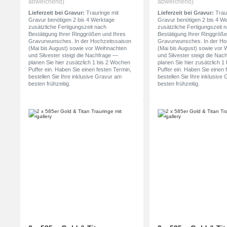
abweichend)
abweichend)
Lieferzeit bei Gravur:
Trauringe mit
Lieferzeit bei Gravur:
Traur
Gravur benötigen 2 bis 4 Werktage
Gravur benötigen 2 bis 4 W
zusätzliche Fertigungszeit nach
zusätzliche Fertigungszeit 
Bestätigung Ihrer Ringgrößen und Ihres
Bestätigung Ihrer Ringgröße
Gravurwunsches. In der Hochzeitssaison
Gravurwunsches. In der Ho
(Mai bis August) sowie vor Weihnachten
(Mai bis August) sowie vor
und Silvester steigt die Nachfrage —
und Silvester steigt die Na
planen Sie hier zusätzlich 1 bis 2 Wochen
planen Sie hier zusätzlich 
Puffer ein. Haben Sie einen festen Termin,
Puffer ein. Haben Sie einen 
bestellen Sie Ihre inklusive Gravur am
bestellen Sie Ihre inklusive
besten frühzeitig.
besten frühzeitig.