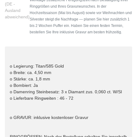
(DE -
Ringgrößen und Ihres Gravurwunsches. In der
Ausland
Hochzeitssaison (Mai bis August) sowie vor Weihnachten und
abweichend)
Silvester steigt die Nachfrage — planen Sie hier zusätzlich 1
bis 2 Wochen Puffer ein. Haben Sie einen festen Termin,
bestellen Sie Ihre inklusive Gravur am besten frühzeitig.
o Legierung: Titan/585 Gold
o Breite: ca. 4,50 mm
o Stärke: ca. 1,8 mm
o Bombiert: Ja
o Damenring Steinbesatz: 3 x Diamant zus. 0,060 ct. W/SI
o Lieferbare Ringweiten : 46 - 72
o GRAVUR: inklusive kostenloser Gravur
RINGGRÖSSEN: Nach der Bestellung erhalten Sie innerhalb