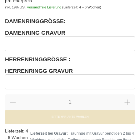
pro Paarpreis
inkl. 19% USt.
versandfreie Lieferung
(Lieferzeit: 4 – 6 Wochen)
DAMENRINGGRÖSSE:
wählen
Bitte wählen Sie eine Variation.
DAMENRING GRAVUR
wählen
Damenring Gravur
HERRENRINGGRÖSSE :
wählen
Bitte wählen Sie eine Variation.
HERRENRINGG GRAVUR
wählen
Herrenringg Gravur
BITTE VARIANTE WÄHLEN
Lieferzeit:
4
Lieferzeit bei Gravur:
Trauringe mit Gravur benötigen 2 bis 4
- 6 Wochen
Werktage zusätzliche Fertigungszeit nach Bestätigung Ihrer