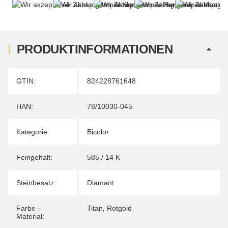
PRODUKTINFORMATIONEN
Produkteigenschaft
Wert
GTIN:
824228761648
HAN:
78/10030-045
Kategorie:
Bicolor
Feingehalt:
585 / 14 K
Steinbesatz:
Diamant
Farbe -
Titan
,
Rotgold
Material: