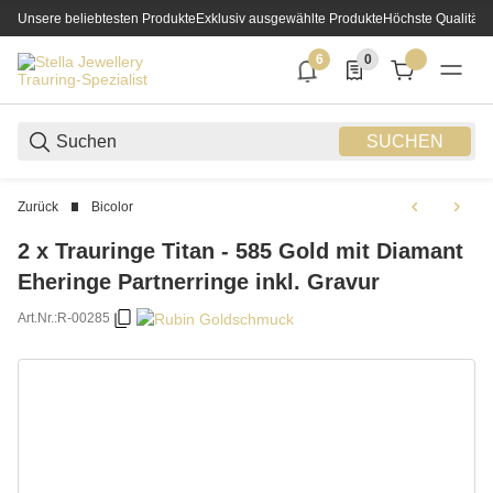
Unsere beliebtesten Produkte
Exklusiv ausgewählte Produkte
Höchste Qualität
6
0
6 neue Notifizierungen
0 Produkte in der List
SUCHEN
Zurück
Bicolor
2 x Trauringe Titan - 585 Gold mit Diamant
Eheringe Partnerringe inkl. Gravur
Art.Nr.:
R-00285