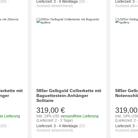
e
(DE -
Lieferzeit:
3 - 4 Werktage
(DE -
Lieferzeit:
3 -
Ausland abweichend)
Ausland abw
erkette mit
585er Gelbgold Collierkette mit
585er Gelb
änger
Baguettestein-Anhänger
Notenschlü
Solitaire
319,00 €
319,00
ie Lieferung
inkl. 19% USt.
versandfreie Lieferung
inkl. 19% USt
(Lieferzeit: 2 - 3 Tage)
(Lieferzeit: 2 
e
(DE -
Lieferzeit:
3 - 4 Werktage
(DE -
Lieferzeit:
3 -
Ausland abweichend)
Ausland abw