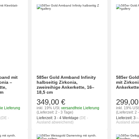
band mit
585er Gold Armband Infinity
585er Gold
onia –
halbseitig Zirkonia,
mit Zirkoni
tte,
zweireihige Ankerkette, 16–
Ankerkette
cm
18,5 cm
349,00 €
299,00
ie Lieferung
inkl. 19% USt.
versandfreie Lieferung
inkl. 19% USt
(Lieferzeit: 2 - 3 Tage)
(Lieferzeit: 2 
e
(DE -
Lieferzeit:
3 - 4 Werktage
(DE -
Lieferzeit:
3 -
Ausland abweichend)
Ausland abw