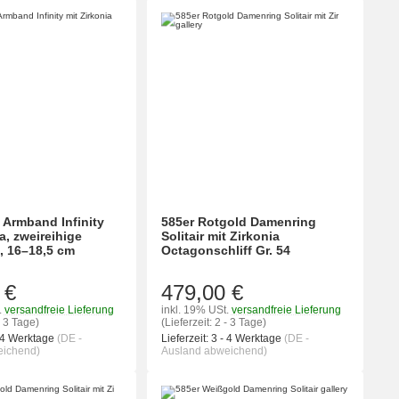
 Armband Infinity
585er Rotgold Damenring
a, zweireihige
Solitair mit Zirkonia
, 16–18,5 cm
Octagonschliff Gr. 54
 €
479,00 €
.
versandfreie Lieferung
inkl. 19% USt.
versandfreie Lieferung
- 3 Tage)
(Lieferzeit: 2 - 3 Tage)
 4 Werktage
(DE -
Lieferzeit:
3 - 4 Werktage
(DE -
eichend)
Ausland abweichend)