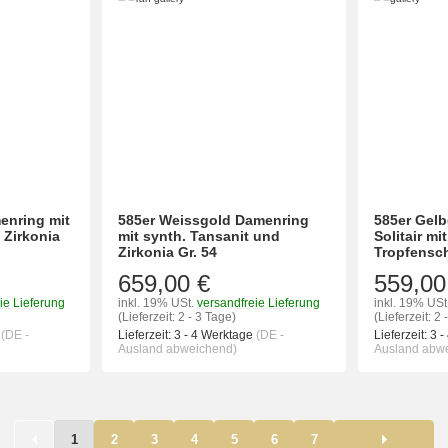
enring mit
585er Weissgold Damenring
585er Gel
 Zirkonia
mit synth. Tansanit und
Solitair mi
Zirkonia Gr. 54
Tropfenschl
659,00 €
559,00
ie Lieferung
inkl. 19% USt.
versandfreie Lieferung
inkl. 19% USt
(Lieferzeit: 2 - 3 Tage)
(Lieferzeit: 2 
e
(DE -
Lieferzeit:
3 - 4 Werktage
(DE -
Lieferzeit:
3 -
Ausland abweichend)
Ausland abw
1
2
3
4
5
6
7