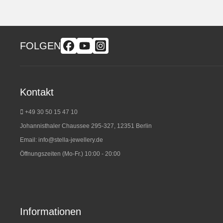
FOLGEN
Kontakt
+49 30 50 15 47 10
Johannisthaler Chaussee 295-327, 12351 Berlin
Email:
info@stella-jewellery.de
Öffnungszeiten (Mo-Fr.) 10:00 - 20:00
Informationen