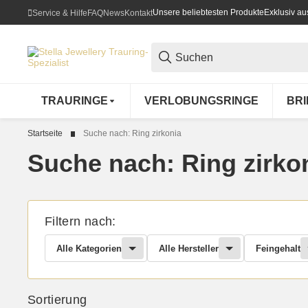
Unsere beliebtesten Produkte
Exklusiv a
Service & Hilfe
FAQ
News
Kontakt
TRAURINGE
VERLOBUNGSRINGE
BR
Startseite
Suche nach: Ring zirkonia
Suche nach: Ring zirko
Filtern nach:
Alle Kategorien
Alle Hersteller
Feingehalt
Sortierung