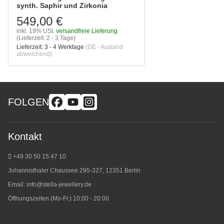
synth. Saphir und Zirkonia
549,00 €
inkl. 19% USt.
versandfreie Lieferung
(Lieferzeit: 2 - 3 Tage)
Lieferzeit:
3 - 4 Werktage
(DE - Ausland
abweichend)
FOLGEN
Kontakt
+49 30 50 15 47 10
Johannisthaler Chaussee 295-327, 12351 Berlin
Email:
info@stella-jewellery.de
Öffnungszeiten (Mo-Fr.) 10:00 - 20:00