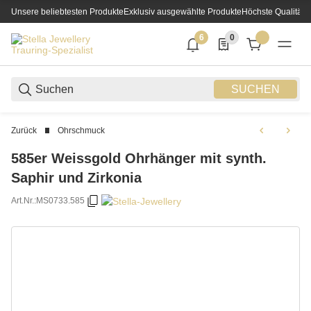
Unsere beliebtesten Produkte
Exklusiv ausgewählte Produkte
Höchste Qualität
6
0
6 neue Notifizierungen
0 Produkte in der List
SUCHEN
Zurück
Ohrschmuck
585er Weissgold Ohrhänger mit synth.
Saphir und Zirkonia
Art.Nr.:
MS0733.585