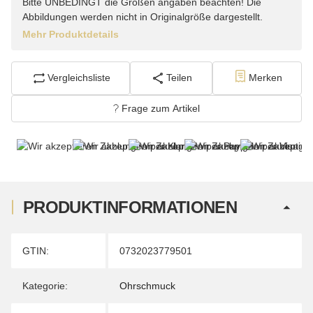
Bitte UNBEDINGT die Größen angaben beachten! Die
Abbildungen werden nicht in Originalgröße dargestellt.
Mehr Produktdetails
Vergleichsliste
Teilen
Merken
Frage zum Artikel
PRODUKTINFORMATIONEN
Produkteigenschaft
Wert
GTIN:
0732023779501
Kategorie:
Ohrschmuck