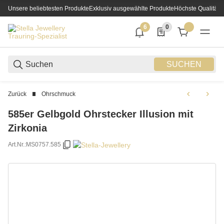
Unsere beliebtesten Produkte
Exklusiv ausgewählte Produkte
Höchste Qualität
6
0
6 neue Notifizierungen
0 Produkte in der List
SUCHEN
Zurück
Ohrschmuck
585er Gelbgold Ohrstecker Illusion mit
Zirkonia
Art.Nr.:
MS0757.585