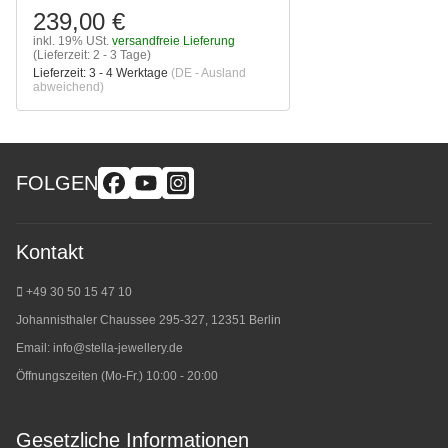
239,00 €
inkl. 19% USt.
versandfreie Lieferung
(Lieferzeit: 2 - 3 Tage)
Lieferzeit:
3 - 4 Werktage
(DE - Ausland
abweichend)
FOLGEN
Kontakt
+49 30 50 15 47 10
Johannisthaler Chaussee 295-327, 12351 Berlin
Email:
info@stella-jewellery.de
Öffnungszeiten (Mo-Fr.) 10:00 - 20:00
Gesetzliche Informationen