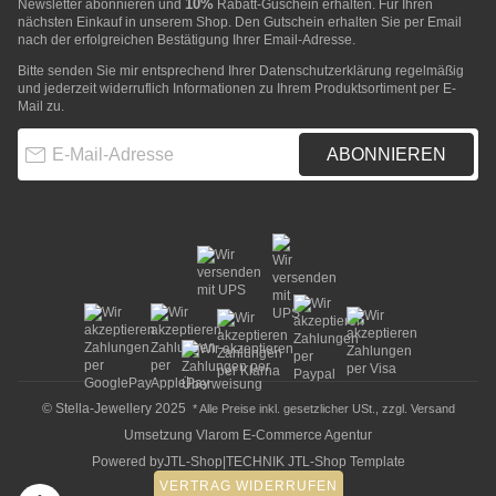
10%
Newsletter abonnieren und
Rabatt-Guschein erhalten. Für Ihren
nächsten Einkauf in unserem Shop. Den Gutschein erhalten Sie per Email
nach der erfolgreichen Bestätigung Ihrer Email-Adresse.
Bitte senden Sie mir entsprechend Ihrer
Datenschutzerklärung
regelmäßig
und jederzeit widerruflich Informationen zu Ihrem Produktsortiment per E-
Mail zu.
E-Mail-Adresse
ABONNIEREN
© Stella-Jewellery 2025
* Alle Preise inkl. gesetzlicher USt., zzgl.
Versand
Umsetzung
Vlarom E-Commerce Agentur
Powered by
JTL-Shop
|
TECHNIK JTL-Shop Template
VERTRAG WIDERRUFEN