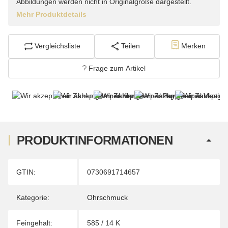
Abbildungen werden nicht in Originalgröße dargestellt.
Mehr Produktdetails
Vergleichsliste
Teilen
Merken
Frage zum Artikel
PRODUKTINFORMATIONEN
Produkteigenschaft
Wert
GTIN:
0730691714657
Kategorie:
Ohrschmuck
Feingehalt:
585 / 14 K