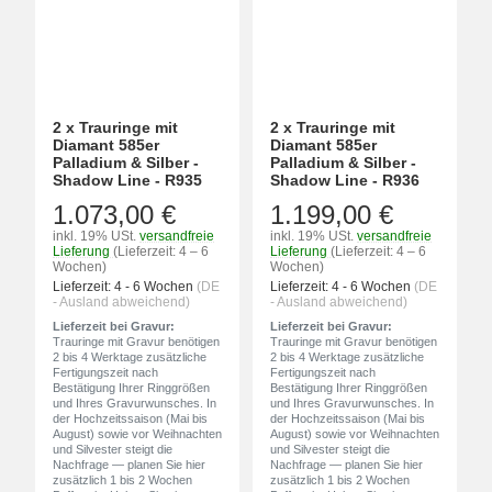
2 x Trauringe mit
2 x Trauringe mit
Diamant 585er
Diamant 585er
Palladium & Silber -
Palladium & Silber -
Shadow Line - R935
Shadow Line - R936
1.073,00 €
1.199,00 €
inkl. 19% USt.
versandfreie
inkl. 19% USt.
versandfreie
Lieferung
(Lieferzeit: 4 – 6
Lieferung
(Lieferzeit: 4 – 6
Wochen)
Wochen)
Lieferzeit:
4 - 6 Wochen
(DE
Lieferzeit:
4 - 6 Wochen
(DE
- Ausland abweichend)
- Ausland abweichend)
Lieferzeit bei Gravur:
Lieferzeit bei Gravur:
Trauringe mit Gravur benötigen
Trauringe mit Gravur benötigen
2 bis 4 Werktage zusätzliche
2 bis 4 Werktage zusätzliche
Fertigungszeit nach
Fertigungszeit nach
Bestätigung Ihrer Ringgrößen
Bestätigung Ihrer Ringgrößen
und Ihres Gravurwunsches. In
und Ihres Gravurwunsches. In
der Hochzeitssaison (Mai bis
der Hochzeitssaison (Mai bis
August) sowie vor Weihnachten
August) sowie vor Weihnachten
und Silvester steigt die
und Silvester steigt die
Nachfrage — planen Sie hier
Nachfrage — planen Sie hier
zusätzlich 1 bis 2 Wochen
zusätzlich 1 bis 2 Wochen