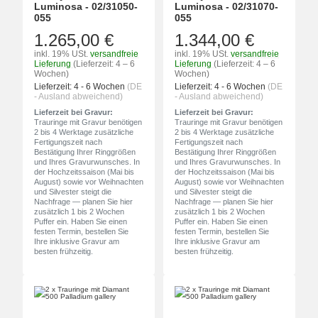
Luminosa - 02/31050-
Luminosa - 02/31070-
055
055
1.265,00 €
1.344,00 €
inkl. 19% USt.
versandfreie
inkl. 19% USt.
versandfreie
Lieferung
(Lieferzeit: 4 – 6
Lieferung
(Lieferzeit: 4 – 6
Wochen)
Wochen)
Lieferzeit:
4 - 6 Wochen
(DE
Lieferzeit:
4 - 6 Wochen
(DE
- Ausland abweichend)
- Ausland abweichend)
Lieferzeit bei Gravur:
Lieferzeit bei Gravur:
Trauringe mit Gravur benötigen
Trauringe mit Gravur benötigen
2 bis 4 Werktage zusätzliche
2 bis 4 Werktage zusätzliche
Fertigungszeit nach
Fertigungszeit nach
Bestätigung Ihrer Ringgrößen
Bestätigung Ihrer Ringgrößen
und Ihres Gravurwunsches. In
und Ihres Gravurwunsches. In
der Hochzeitssaison (Mai bis
der Hochzeitssaison (Mai bis
August) sowie vor Weihnachten
August) sowie vor Weihnachten
und Silvester steigt die
und Silvester steigt die
Nachfrage — planen Sie hier
Nachfrage — planen Sie hier
zusätzlich 1 bis 2 Wochen
zusätzlich 1 bis 2 Wochen
Puffer ein. Haben Sie einen
Puffer ein. Haben Sie einen
festen Termin, bestellen Sie
festen Termin, bestellen Sie
Ihre inklusive Gravur am
Ihre inklusive Gravur am
besten frühzeitig.
besten frühzeitig.