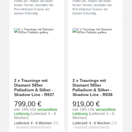
Puffer ein. Haben Sie einen
Puffer ein. Haben Sie einen
festen Termin, bestellen Sie
festen Termin, bestellen Sie
Ihre inklusive Gravur am
Ihre inklusive Gravur am
besten frühzeitig.
besten frühzeitig.
2 x Trauringe mit
2 x Trauringe mit
Diamant 585er
Diamant 585er
Palladium & Silber -
Palladium & Silber -
Shadow Line - R937
Shadow Line - R938
799,00 €
919,00 €
inkl. 19% USt.
versandfreie
inkl. 19% USt.
versandfreie
Lieferung
(Lieferzeit: 4 – 6
Lieferung
(Lieferzeit: 4 – 6
Wochen)
Wochen)
Lieferzeit:
4 - 6 Wochen
(DE
Lieferzeit:
4 - 6 Wochen
(DE
- Ausland abweichend)
- Ausland abweichend)