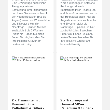
2 bis 4 Werktage zusätzliche
2 bis 4 Werktage zusätzliche
Fertigungszeit nach
Fertigungszeit nach
Bestätigung Ihrer Ringgrößen
Bestätigung Ihrer Ringgrößen
und Ihres Gravurwunsches. In
und Ihres Gravurwunsches. In
der Hochzeitssaison (Mai bis
der Hochzeitssaison (Mai bis
August) sowie vor Weihnachten
August) sowie vor Weihnachten
und Silvester steigt die
und Silvester steigt die
Nachfrage — planen Sie hier
Nachfrage — planen Sie hier
zusätzlich 1 bis 2 Wochen
zusätzlich 1 bis 2 Wochen
Puffer ein. Haben Sie einen
Puffer ein. Haben Sie einen
festen Termin, bestellen Sie
festen Termin, bestellen Sie
Ihre inklusive Gravur am
Ihre inklusive Gravur am
besten frühzeitig.
besten frühzeitig.
2 x Trauringe mit
2 x Trauringe mit
Diamant 585er
Diamant 585er
Palladium & Silber -
Palladium & Silber -