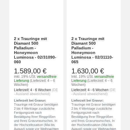
2 x Trauringe mit
2 x Trauringe mit
Diamant 500
Diamant 500
Palladium -
Palladium -
Honeymoon
Honeymoon
Luminosa - 02/31090-
Luminosa - 02/31110-
060
065
1.589,00 €
1.630,00 €
inkl. 19% USt.
versandfreie
inkl. 19% USt.
versandfreie
Lieferung
(Lieferzeit: 4 – 6
Lieferung
(Lieferzeit: 4 – 6
Wochen)
Wochen)
Lieferzeit:
4 - 6 Wochen
(DE
Lieferzeit:
4 - 6 Wochen
(DE
- Ausland abweichend)
- Ausland abweichend)
Lieferzeit bei Gravur:
Lieferzeit bei Gravur:
Trauringe mit Gravur benötigen
Trauringe mit Gravur benötigen
2 bis 4 Werktage zusätzliche
2 bis 4 Werktage zusätzliche
Fertigungszeit nach
Fertigungszeit nach
Bestätigung Ihrer Ringgrößen
Bestätigung Ihrer Ringgrößen
und Ihres Gravurwunsches. In
und Ihres Gravurwunsches. In
der Hochzeitssaison (Mai bis
der Hochzeitssaison (Mai bis
August) sowie vor Weihnachten
August) sowie vor Weihnachten