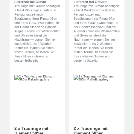
Lieferzeit bei Gravur:
Lieferzeit bei Gravur:
Trauringe mit Gravur benötigen
Trauringe mit Gravur benötigen
2 bis 4 Werktage zusätzliche
2 bis 4 Werktage zusätzliche
Fertigungszeit nach
Fertigungszeit nach
Bestätigung Ihrer Ringgrößen
Bestätigung Ihrer Ringgrößen
und Ihres Gravurwunsches. In
und Ihres Gravurwunsches. In
der Hochzeitssaison (Mai bis
der Hochzeitssaison (Mai bis
August) sowie vor Weihnachten
August) sowie vor Weihnachten
und Silvester steigt die
und Silvester steigt die
Nachfrage — planen Sie hier
Nachfrage — planen Sie hier
zusätzlich 1 bis 2 Wochen
zusätzlich 1 bis 2 Wochen
Puffer ein. Haben Sie einen
Puffer ein. Haben Sie einen
festen Termin, bestellen Sie
festen Termin, bestellen Sie
Ihre inklusive Gravur am
Ihre inklusive Gravur am
besten frühzeitig.
besten frühzeitig.
2 x Trauringe mit
2 x Trauringe mit
Diamant 585er
Diamant 585er