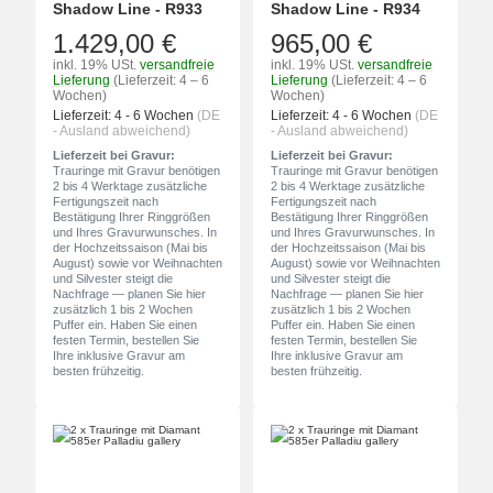
Shadow Line - R933
Shadow Line - R934
1.429,00 €
965,00 €
inkl. 19% USt.
versandfreie
inkl. 19% USt.
versandfreie
Lieferung
(Lieferzeit: 4 – 6
Lieferung
(Lieferzeit: 4 – 6
Wochen)
Wochen)
Lieferzeit:
4 - 6 Wochen
(DE
Lieferzeit:
4 - 6 Wochen
(DE
- Ausland abweichend)
- Ausland abweichend)
Lieferzeit bei Gravur:
Lieferzeit bei Gravur:
Trauringe mit Gravur benötigen
Trauringe mit Gravur benötigen
2 bis 4 Werktage zusätzliche
2 bis 4 Werktage zusätzliche
Fertigungszeit nach
Fertigungszeit nach
Bestätigung Ihrer Ringgrößen
Bestätigung Ihrer Ringgrößen
und Ihres Gravurwunsches. In
und Ihres Gravurwunsches. In
der Hochzeitssaison (Mai bis
der Hochzeitssaison (Mai bis
August) sowie vor Weihnachten
August) sowie vor Weihnachten
und Silvester steigt die
und Silvester steigt die
Nachfrage — planen Sie hier
Nachfrage — planen Sie hier
zusätzlich 1 bis 2 Wochen
zusätzlich 1 bis 2 Wochen
Puffer ein. Haben Sie einen
Puffer ein. Haben Sie einen
festen Termin, bestellen Sie
festen Termin, bestellen Sie
Ihre inklusive Gravur am
Ihre inklusive Gravur am
besten frühzeitig.
besten frühzeitig.