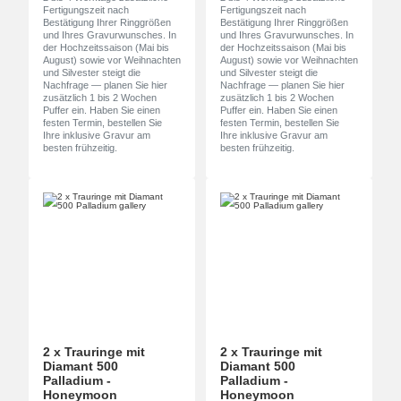
Fertigungszeit nach
Fertigungszeit nach
Bestätigung Ihrer Ringgrößen
Bestätigung Ihrer Ringgrößen
und Ihres Gravurwunsches. In
und Ihres Gravurwunsches. In
der Hochzeitssaison (Mai bis
der Hochzeitssaison (Mai bis
August) sowie vor Weihnachten
August) sowie vor Weihnachten
und Silvester steigt die
und Silvester steigt die
Nachfrage — planen Sie hier
Nachfrage — planen Sie hier
zusätzlich 1 bis 2 Wochen
zusätzlich 1 bis 2 Wochen
Puffer ein. Haben Sie einen
Puffer ein. Haben Sie einen
festen Termin, bestellen Sie
festen Termin, bestellen Sie
Ihre inklusive Gravur am
Ihre inklusive Gravur am
besten frühzeitig.
besten frühzeitig.
2 x Trauringe mit
2 x Trauringe mit
Diamant 500
Diamant 500
Palladium -
Palladium -
Honeymoon
Honeymoon