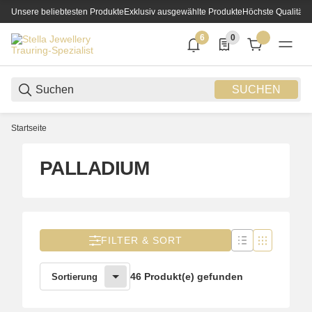
Unsere beliebtesten Produkte
Exklusiv ausgewählte Produkte
Höchste Qualität
6
0
6 neue Notifizierungen
0 Produkte in der List
SUCHEN
Startseite
PALLADIUM
FILTER & SORT
46 Produkt(e) gefunden
Sortierung