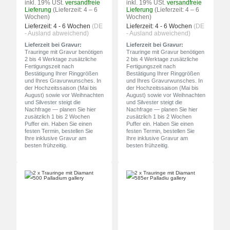
inkl. 19% USt.
versandfreie
inkl. 19% USt.
versandfreie
Lieferung
(Lieferzeit: 4 – 6
Lieferung
(Lieferzeit: 4 – 6
Wochen)
Wochen)
Lieferzeit:
4 - 6 Wochen
(DE
Lieferzeit:
4 - 6 Wochen
(DE
- Ausland abweichend)
- Ausland abweichend)
Lieferzeit bei Gravur:
Lieferzeit bei Gravur:
Trauringe mit Gravur benötigen
Trauringe mit Gravur benötigen
2 bis 4 Werktage zusätzliche
2 bis 4 Werktage zusätzliche
Fertigungszeit nach
Fertigungszeit nach
Bestätigung Ihrer Ringgrößen
Bestätigung Ihrer Ringgrößen
und Ihres Gravurwunsches. In
und Ihres Gravurwunsches. In
der Hochzeitssaison (Mai bis
der Hochzeitssaison (Mai bis
August) sowie vor Weihnachten
August) sowie vor Weihnachten
und Silvester steigt die
und Silvester steigt die
Nachfrage — planen Sie hier
Nachfrage — planen Sie hier
zusätzlich 1 bis 2 Wochen
zusätzlich 1 bis 2 Wochen
Puffer ein. Haben Sie einen
Puffer ein. Haben Sie einen
festen Termin, bestellen Sie
festen Termin, bestellen Sie
Ihre inklusive Gravur am
Ihre inklusive Gravur am
besten frühzeitig.
besten frühzeitig.