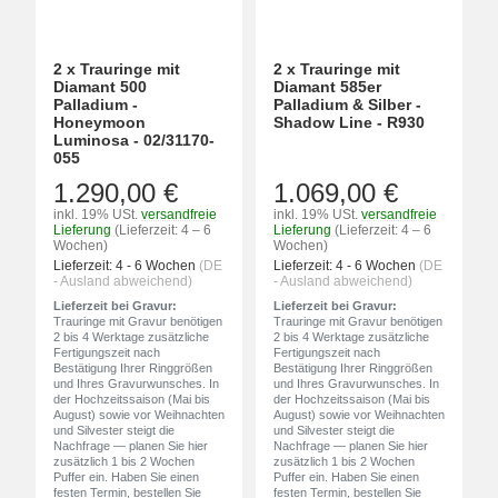
2 x Trauringe mit
2 x Trauringe mit
Diamant 500
Diamant 585er
Palladium -
Palladium & Silber -
Honeymoon
Shadow Line - R930
Luminosa - 02/31170-
055
1.290,00 €
1.069,00 €
inkl. 19% USt.
versandfreie
inkl. 19% USt.
versandfreie
Lieferung
(Lieferzeit: 4 – 6
Lieferung
(Lieferzeit: 4 – 6
Wochen)
Wochen)
Lieferzeit:
4 - 6 Wochen
(DE
Lieferzeit:
4 - 6 Wochen
(DE
- Ausland abweichend)
- Ausland abweichend)
Lieferzeit bei Gravur:
Lieferzeit bei Gravur:
Trauringe mit Gravur benötigen
Trauringe mit Gravur benötigen
2 bis 4 Werktage zusätzliche
2 bis 4 Werktage zusätzliche
Fertigungszeit nach
Fertigungszeit nach
Bestätigung Ihrer Ringgrößen
Bestätigung Ihrer Ringgrößen
und Ihres Gravurwunsches. In
und Ihres Gravurwunsches. In
der Hochzeitssaison (Mai bis
der Hochzeitssaison (Mai bis
August) sowie vor Weihnachten
August) sowie vor Weihnachten
und Silvester steigt die
und Silvester steigt die
Nachfrage — planen Sie hier
Nachfrage — planen Sie hier
zusätzlich 1 bis 2 Wochen
zusätzlich 1 bis 2 Wochen
Puffer ein. Haben Sie einen
Puffer ein. Haben Sie einen
festen Termin, bestellen Sie
festen Termin, bestellen Sie