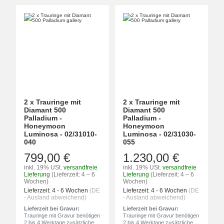
2 x Trauringe mit
2 x Trauringe mit
Diamant 500
Diamant 500
Palladium -
Palladium -
Honeymoon
Honeymoon
Luminosa - 02/31010-
Luminosa - 02/31030-
040
055
799,00 €
1.230,00 €
inkl. 19% USt.
versandfreie
inkl. 19% USt.
versandfreie
Lieferung
(Lieferzeit: 4 – 6
Lieferung
(Lieferzeit: 4 – 6
Wochen)
Wochen)
Lieferzeit:
4 - 6 Wochen
(DE
Lieferzeit:
4 - 6 Wochen
(DE
- Ausland abweichend)
- Ausland abweichend)
Lieferzeit bei Gravur:
Lieferzeit bei Gravur:
Trauringe mit Gravur benötigen
Trauringe mit Gravur benötigen
2 bis 4 Werktage zusätzliche
2 bis 4 Werktage zusätzliche