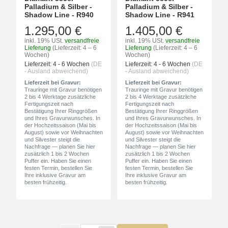
Palladium & Silber -
Palladium & Silber -
Shadow Line - R940
Shadow Line - R941
1.295,00 €
1.405,00 €
inkl. 19% USt.
versandfreie
inkl. 19% USt.
versandfreie
Lieferung
(Lieferzeit: 4 – 6
Lieferung
(Lieferzeit: 4 – 6
Wochen)
Wochen)
Lieferzeit:
4 - 6 Wochen
(DE
Lieferzeit:
4 - 6 Wochen
(DE
- Ausland abweichend)
- Ausland abweichend)
Lieferzeit bei Gravur:
Lieferzeit bei Gravur:
Trauringe mit Gravur benötigen
Trauringe mit Gravur benötigen
2 bis 4 Werktage zusätzliche
2 bis 4 Werktage zusätzliche
Fertigungszeit nach
Fertigungszeit nach
Bestätigung Ihrer Ringgrößen
Bestätigung Ihrer Ringgrößen
und Ihres Gravurwunsches. In
und Ihres Gravurwunsches. In
der Hochzeitssaison (Mai bis
der Hochzeitssaison (Mai bis
August) sowie vor Weihnachten
August) sowie vor Weihnachten
und Silvester steigt die
und Silvester steigt die
Nachfrage — planen Sie hier
Nachfrage — planen Sie hier
zusätzlich 1 bis 2 Wochen
zusätzlich 1 bis 2 Wochen
Puffer ein. Haben Sie einen
Puffer ein. Haben Sie einen
festen Termin, bestellen Sie
festen Termin, bestellen Sie
Ihre inklusive Gravur am
Ihre inklusive Gravur am
besten frühzeitig.
besten frühzeitig.