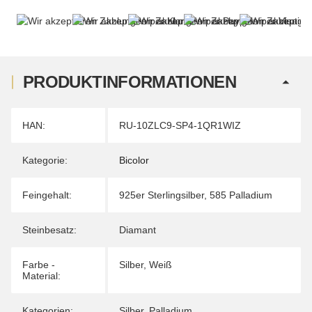
PRODUKTINFORMATIONEN
Produkteigenschaft
Wert
HAN:
RU-10ZLC9-SP4-1QR1WIZ
Kategorie:
Bicolor
Feingehalt:
925er Sterlingsilber
,
585 Palladium
Steinbesatz:
Diamant
Farbe -
Silber
,
Weiß
Material:
Kategorien:
Silber
,
Palladium