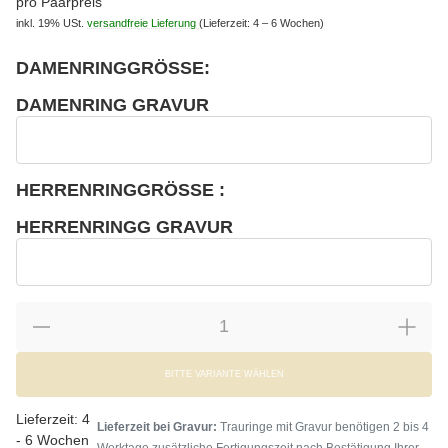
pro Paarpreis
inkl. 19% USt.
versandfreie Lieferung
(Lieferzeit: 4 – 6 Wochen)
DAMENRINGGRÖSSE:
wählen
Bitte wählen Sie eine Variation.
DAMENRING GRAVUR
wählen
Damenring Gravur
HERRENRINGGRÖSSE :
wählen
Bitte wählen Sie eine Variation.
HERRENRINGG GRAVUR
wählen
Herrenringg Gravur
BITTE VARIANTE WÄHLEN
Lieferzeit:
4
Lieferzeit bei Gravur:
Trauringe mit Gravur benötigen 2 bis 4
- 6 Wochen
Werktage zusätzliche Fertigungszeit nach Bestätigung Ihrer