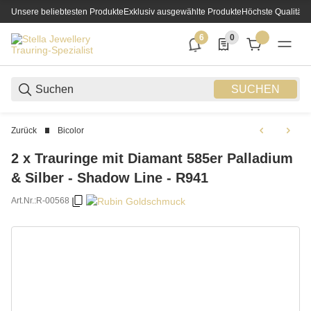
Unsere beliebtesten Produkte
Exklusiv ausgewählte Produkte
Höchste Qualität
6
0
6 neue Notifizierungen
0 Produkte in der List
SUCHEN
Zurück
Bicolor
2 x Trauringe mit Diamant 585er Palladium
& Silber - Shadow Line - R941
Art.Nr.:
R-00568