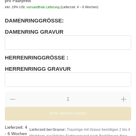
pro Paarpreis
inkl. 19% USt.
versandfreie Lieferung
(Lieferzeit: 4 – 6 Wochen)
DAMENRINGGRÖSSE:
wählen
Bitte wählen Sie eine Variation.
DAMENRING GRAVUR
wählen
Damenring Gravur
HERRENRINGGRÖSSE :
wählen
Bitte wählen Sie eine Variation.
HERRENRINGG GRAVUR
wählen
Herrenringg Gravur
BITTE VARIANTE WÄHLEN
Lieferzeit:
4
Lieferzeit bei Gravur:
Trauringe mit Gravur benötigen 2 bis 4
- 6 Wochen
Werktage zusätzliche Fertigungszeit nach Bestätigung Ihrer