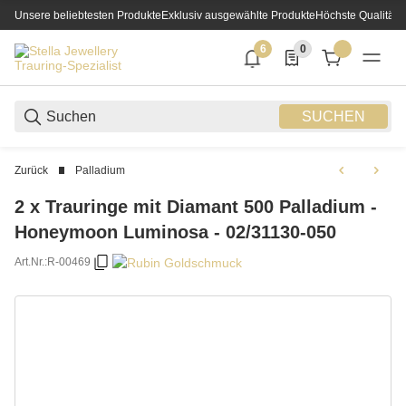
Unsere beliebtesten Produkte
Exklusiv ausgewählte Produkte
Höchste Qualität
6
0
6 neue Notifizierungen
0 Produkte in der List
SUCHEN
Zurück
Palladium
2 x Trauringe mit Diamant 500 Palladium -
Honeymoon Luminosa - 02/31130-050
Art.Nr.:
R-00469