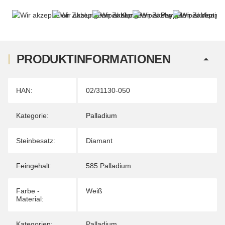
PRODUKTINFORMATIONEN
Produkteigenschaft
Wert
HAN:
02/31130-050
Kategorie:
Palladium
Steinbesatz:
Diamant
Feingehalt:
585 Palladium
Farbe -
Weiß
Material:
Kategorien:
Palladium