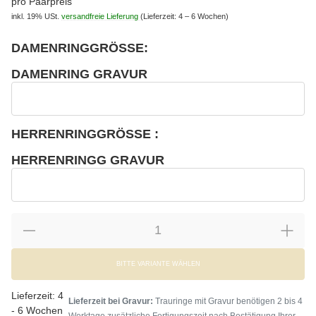
pro Paarpreis
inkl. 19% USt.
versandfreie Lieferung
(Lieferzeit: 4 – 6 Wochen)
DAMENRINGGRÖSSE:
wählen
Bitte wählen Sie eine Variation.
DAMENRING GRAVUR
wählen
Damenring Gravur
HERRENRINGGRÖSSE :
wählen
Bitte wählen Sie eine Variation.
HERRENRINGG GRAVUR
wählen
Herrenringg Gravur
BITTE VARIANTE WÄHLEN
Lieferzeit:
4
Lieferzeit bei Gravur:
Trauringe mit Gravur benötigen 2 bis 4
- 6 Wochen
Werktage zusätzliche Fertigungszeit nach Bestätigung Ihrer