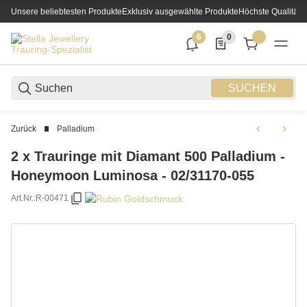
Unsere beliebtesten Produkte
Exklusiv ausgewählte Produkte
Höchste Qualität
6
0
6 neue Notifizierungen
0 Produkte in der List
SUCHEN
Zurück
Palladium
2 x Trauringe mit Diamant 500 Palladium -
Honeymoon Luminosa - 02/31170-055
Art.Nr.:
R-00471