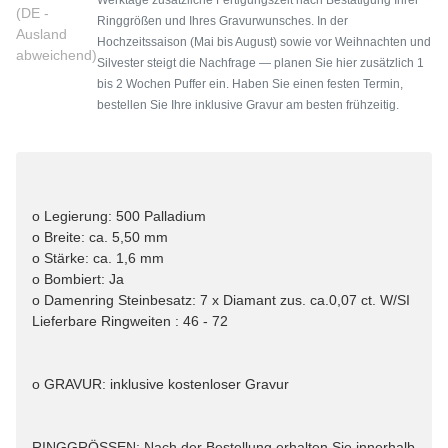
(DE -
Ringgrößen und Ihres Gravurwunsches. In der
Ausland
Hochzeitssaison (Mai bis August) sowie vor Weihnachten und
abweichend)
Silvester steigt die Nachfrage — planen Sie hier zusätzlich 1
bis 2 Wochen Puffer ein. Haben Sie einen festen Termin,
bestellen Sie Ihre inklusive Gravur am besten frühzeitig.
o Legierung: 500 Palladium
o Breite: ca. 5,50 mm
o Stärke: ca. 1,6 mm
o Bombiert: Ja
o Damenring Steinbesatz: 7 x Diamant zus. ca.0,07 ct. W/SI
Lieferbare Ringweiten : 46 - 72
o GRAVUR: inklusive kostenloser Gravur
RINGGRÖSSEN: Nach der Bestellung erhalten Sie innerhalb