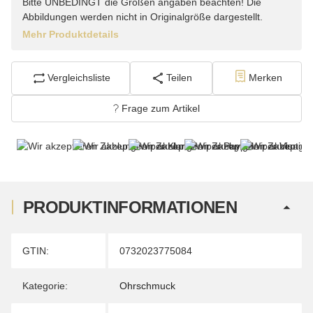
Bitte UNBEDINGT die Größen angaben beachten! Die
Abbildungen werden nicht in Originalgröße dargestellt.
Mehr Produktdetails
Vergleichsliste
Teilen
Merken
Frage zum Artikel
PRODUKTINFORMATIONEN
Produkteigenschaft
Wert
GTIN:
0732023775084
Kategorie:
Ohrschmuck