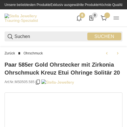
Unsere beliebtesten Produkte
Exklusiv ausgewählte Produkte
Höchste Qualität
6
0
6 neue Notifizierungen
0 Produkte in der List
SUCHEN
Zurück
Ohrschmuck
Paar 585er Gold Ohrstecker mit Zirkonia
Ohrschmuck Kreuz Etui Ohringe Solitär 20
Art.Nr.:
MS0505.585