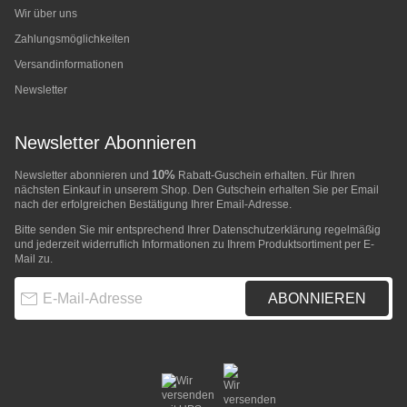
Wir über uns
Zahlungsmöglichkeiten
Versandinformationen
Newsletter
Newsletter Abonnieren
10%
Newsletter abonnieren und
Rabatt-Guschein erhalten. Für Ihren
nächsten Einkauf in unserem Shop. Den Gutschein erhalten Sie per Email
nach der erfolgreichen Bestätigung Ihrer Email-Adresse.
Bitte senden Sie mir entsprechend Ihrer
Datenschutzerklärung
regelmäßig
und jederzeit widerruflich Informationen zu Ihrem Produktsortiment per E-
Mail zu.
E-Mail-Adresse
ABONNIEREN