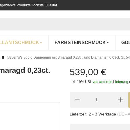
usgewählte Produkte
Höchste Qualität
ILLANTSCHMUCK
FARBSTEINSCHMUCK
GO
585er Weißgold Damenring mit Smaragd 0,23ct. und Diamanten 0,09ct. Gr. 54
maragd 0,23ct.
539,00 €
inkl. 19% USt.
versandfreie Lieferung
Lieferzeit:
2 - 3 Werktage
(DE - 