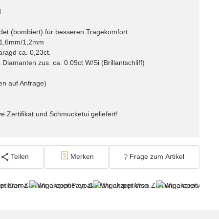
d
det (bombiert) für besseren Tragekomfort
a. 1,6mm/1,2mm
ragd ca. 0,23ct.
iamanten zus. ca. 0.09ct W/Si (Brillantschliff)
en auf Anfrage)
e Zertifikat und Schmucketui geliefert!
Teilen
Merken
Frage zum Artikel