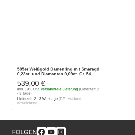
585er Weißgold Damenring mit Smaragd
0,23ct. und Diamanten 0,09ct. Gr. 54
539,00 €
inkl. 19% USt.
versandfreie Lieferung
(Lieferzeit: 2
- 3 Tage)
Lieferzeit:
2 - 3 Werktage
(DE - Ausland
abweichend)
FOLGEN