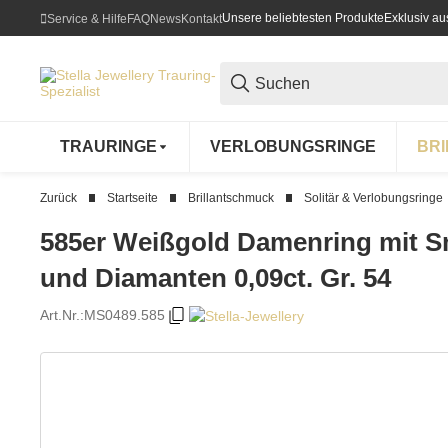
Unsere beliebtesten Produkte
Exklusiv a
Service & Hilfe
FAQ
News
Kontakt
TRAURINGE
VERLOBUNGSRINGE
BR
Zurück
Startseite
Brillantschmuck
Solitär & Verlobungsringe
585er Weißgold Damenring mit S
und Diamanten 0,09ct. Gr. 54
Art.Nr.:
MS0489.585