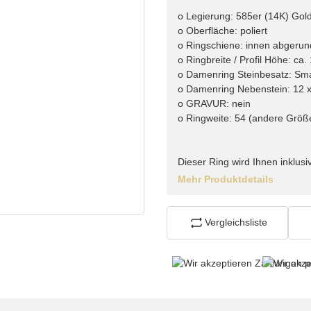
o Legierung: 585er (14K) Gol
o Oberfläche: poliert
o Ringschiene: innen abgerun
o Ringbreite / Profil Höhe: c
o Damenring Steinbesatz: Sma
o Damenring Nebenstein: 12 x D
o GRAVUR: nein
o Ringweite: 54 (andere Größ
Dieser Ring wird Ihnen inklusiv
Mehr Produktdetails
Vergleichsliste