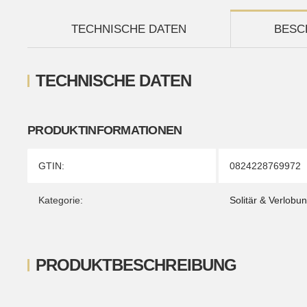
TECHNISCHE DATEN
BESC
TECHNISCHE DATEN
PRODUKTINFORMATIONEN
Produkteigenschaft
Wert
GTIN:
0824228769972
Kategorie:
Solitär & Verlobu
PRODUKTBESCHREIBUNG