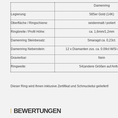
Damenring
Legierung:
585er Gold (14K)
Oberfläche /
Ringschiene
:
seidenmatt / poliert
Ringbreite / Profil Höhe:
ca. 1,6mm/1,2mm
Damenring
Steinbesatz:
Smaragd ca. 0,23ct.
Damenring
Nebenstein:
12 x Diamanten zus. ca. 0.09ct W/Si (B
Gravierbar:
Nein
Ringweite:
54(andere Größen auf Anfr
Dieser Ring wird Ihnen inklusive Zertifikat und Schmucketui geliefert!
BEWERTUNGEN