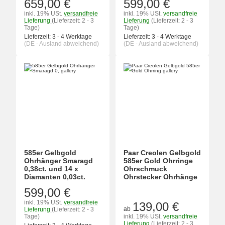
659,00 €
599,00 €
inkl. 19% USt.
versandfreie
inkl. 19% USt.
versandfreie
Lieferung
(Lieferzeit: 2 - 3
Lieferung
(Lieferzeit: 2 - 3
Tage)
Tage)
Lieferzeit:
3 - 4 Werktage
Lieferzeit:
3 - 4 Werktage
(DE - Ausland abweichend)
(DE - Ausland abweichend)
585er Gelbgold
Paar Creolen Gelbgold
Ohrhänger Smaragd
585er Gold Ohrringe
0,38ct. und 14 x
Ohrschmuck
Diamanten 0,03ct.
Ohrstecker Ohrhänge
599,00 €
inkl. 19% USt.
versandfreie
139,00 €
ab
Lieferung
(Lieferzeit: 2 - 3
Tage)
inkl. 19% USt.
versandfreie
Lieferung
(Lieferzeit: 2 - 3