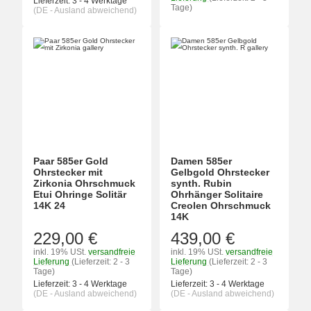
Lieferzeit:
3 - 4 Werktage
Tage)
(DE - Ausland abweichend)
Paar 585er Gold
Damen 585er
Ohrstecker mit
Gelbgold Ohrstecker
Zirkonia Ohrschmuck
synth. Rubin
Etui Ohringe Solitär
Ohrhänger Solitaire
14K 24
Creolen Ohrschmuck
14K
229,00 €
439,00 €
inkl. 19% USt.
versandfreie
inkl. 19% USt.
versandfreie
Lieferung
(Lieferzeit: 2 - 3
Lieferung
(Lieferzeit: 2 - 3
Tage)
Tage)
Lieferzeit:
3 - 4 Werktage
Lieferzeit:
3 - 4 Werktage
(DE - Ausland abweichend)
(DE - Ausland abweichend)