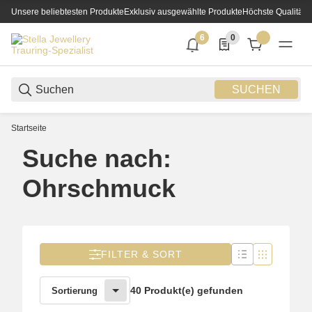
Unsere beliebtesten Produkte
Exklusiv ausgewählte Produkte
Höchste Qualität
6
0
6 neue Notifizierungen
0 Produkte in der List
SUCHEN
Startseite
Suche nach:
Ohrschmuck
FILTER & SORT
40 Produkt(e) gefunden
Sortierung