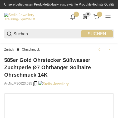
Unsere beliebtesten Produkte
Exklusiv ausgewählte Produkte
Höchste Qualität
6
0
6 neue Notifizierungen
0 Produkte in der List
SUCHEN
Zurück
Ohrschmuck
585er Gold Ohrstecker Süßwasser
Zuchtperle Ø7 Ohrhänger Solitaire
Ohrschmuck 14K
Art.Nr.:
MS0623.585