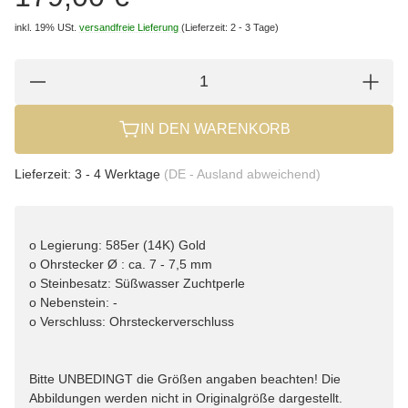
inkl. 19% USt.
versandfreie Lieferung
(Lieferzeit: 2 - 3 Tage)
IN DEN WARENKORB
Lieferzeit:
3 - 4 Werktage
(DE - Ausland abweichend)
o Legierung: 585er (14K) Gold
o Ohrstecker Ø : ca. 7 - 7,5 mm
o Steinbesatz: Süßwasser Zuchtperle
o Nebenstein: -
o Verschluss: Ohrsteckerverschluss
Bitte UNBEDINGT die Größen angaben beachten! Die
Abbildungen werden nicht in Originalgröße dargestellt.