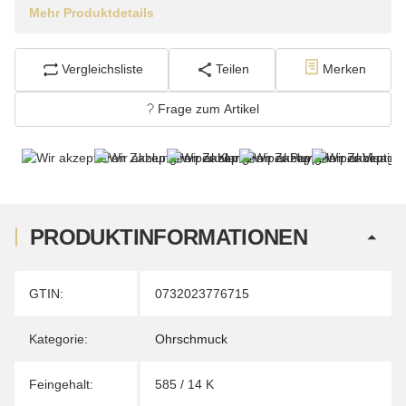
Mehr Produktdetails
Vergleichsliste
Teilen
Merken
Frage zum Artikel
PRODUKTINFORMATIONEN
Produkteigenschaft
Wert
GTIN:
0732023776715
Kategorie:
Ohrschmuck
Feingehalt:
585 / 14 K