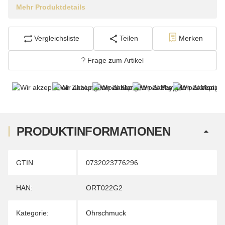
Mehr Produktdetails
Vergleichsliste
Teilen
Merken
Frage zum Artikel
PRODUKTINFORMATIONEN
Produkteigenschaft
Wert
GTIN:
0732023776296
HAN:
ORT022G2
Kategorie:
Ohrschmuck