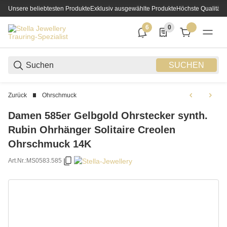
Unsere beliebtesten Produkte
Exklusiv ausgewählte Produkte
Höchste Qualität
6
0
6 neue Notifizierungen
0 Produkte in der List
SUCHEN
Zurück
Ohrschmuck
Damen 585er Gelbgold Ohrstecker synth.
Rubin Ohrhänger Solitaire Creolen
Ohrschmuck 14K
Art.Nr.:
MS0583.585