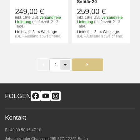
Solitär 20
249,00 €
259,00 €
inkl. 19% USt.
versandfreie
inkl. 19% USt.
versandfreie
Lieferung
(Lieferzeit: 2 - 3
Lieferung
(Lieferzeit: 2 - 3
Tage)
Tage)
Lieferzeit:
3 - 4 Werktage
Lieferzeit:
3 - 4 Werktage
(DE - Ausland abweichend)
(DE - Ausland abweichend)
1
FOLGEN
Kontakt
+49 30 50 15 47 10
Johannisthaler Chaussee 295-327, 12351 Berlin