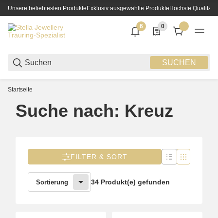
Unsere beliebtesten Produkte
Exklusiv ausgewählte Produkte
Höchste Qualität
6
0
6 neue Notifizierungen
0 Produkte in der List
SUCHEN
Startseite
Suche nach: Kreuz
FILTER & SORT
34 Produkt(e) gefunden
Sortierung