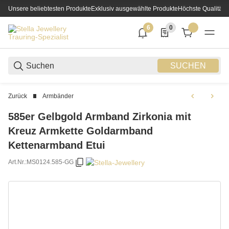
Unsere beliebtesten Produkte
Exklusiv ausgewählte Produkte
Höchste Qualität
6
0
6 neue Notifizierungen
0 Produkte in der List
SUCHEN
Zurück
Armbänder
585er Gelbgold Armband Zirkonia mit
Kreuz Armkette Goldarmband
Kettenarmband Etui
Art.Nr.:
MS0124.585-GG