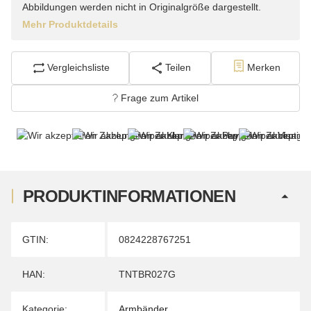
Abbildungen werden nicht in Originalgröße dargestellt.
Mehr Produktdetails
Vergleichsliste
Teilen
Merken
Frage zum Artikel
PRODUKTINFORMATIONEN
Produkteigenschaft
Wert
GTIN:
0824228767251
HAN:
TNTBR027G
Kategorie:
Armbänder