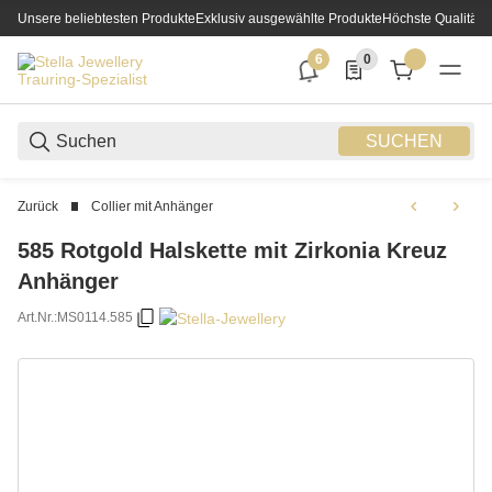
Unsere beliebtesten Produkte
Exklusiv ausgewählte Produkte
Höchste Qualität
6
0
6 neue Notifizierungen
0 Produkte in der List
SUCHEN
Zurück
Collier mit Anhänger
585 Rotgold Halskette mit Zirkonia Kreuz
Anhänger
Art.Nr.:
MS0114.585