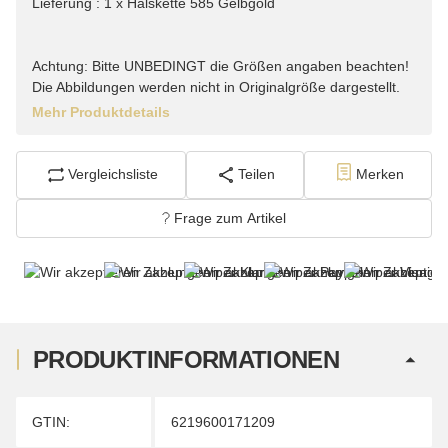
Lieferung : 1 x Halskette 585 Gelbgold
Achtung: Bitte UNBEDINGT die Größen angaben beachten!
Die Abbildungen werden nicht in Originalgröße dargestellt.
Mehr Produktdetails
Vergleichsliste
Teilen
Merken
Frage zum Artikel
PRODUKTINFORMATIONEN
Produkteigenschaft
Wert
GTIN:
6219600171209