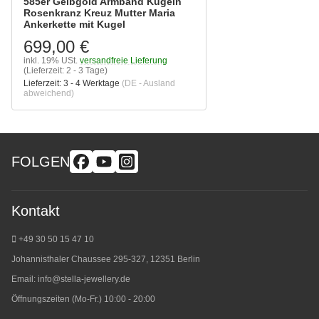
585er Gelbgold Armband Kugeln
Rosenkranz Kreuz Mutter Maria
Ankerkette mit Kugel
699,00 €
inkl. 19% USt.
versandfreie Lieferung
(Lieferzeit: 2 - 3 Tage)
Lieferzeit:
3 - 4 Werktage
(DE - Ausland
abweichend)
FOLGEN
Kontakt
+49 30 50 15 47 10
Johannisthaler Chaussee 295-327, 12351 Berlin
Email:
info@stella-jewellery.de
Öffnungszeiten (Mo-Fr.) 10:00 - 20:00