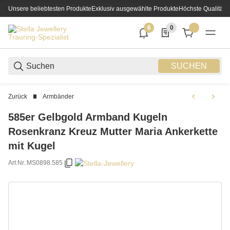
Unsere beliebtesten Produkte
Exklusiv ausgewählte Produkte
Höchste Qualität
6
0
6 neue Notifizierungen
0 Produkte in der List
SUCHEN
Zurück
Armbänder
585er Gelbgold Armband Kugeln
Rosenkranz Kreuz Mutter Maria Ankerkette
mit Kugel
Art.Nr.:
MS0898.585