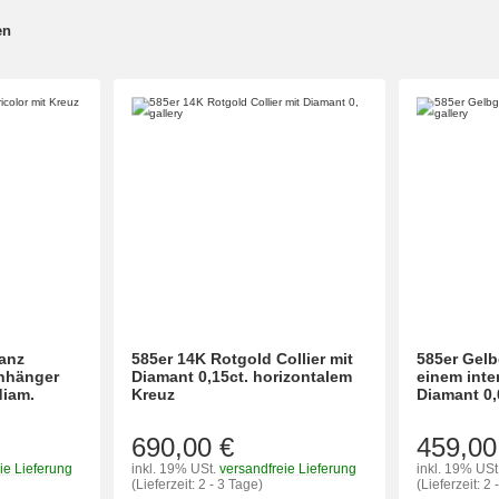
en
anz
585er 14K Rotgold Collier mit
585er Gel
Anhänger
Diamant 0,15ct. horizontalem
einem inte
diam.
Kreuz
Diamant 0,
690,00 €
459,00
ie Lieferung
inkl. 19% USt.
versandfreie Lieferung
inkl. 19% USt
(Lieferzeit: 2 - 3 Tage)
(Lieferzeit: 2 