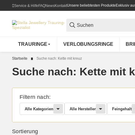
Unsere beliebtesten Produkte
Exklusiv a
Service & Hilfe
FAQ
News
Kontakt
TRAURINGE
VERLOBUNGSRINGE
BR
Startseite
Suche nach: Kette mit kreuz
Suche nach: Kette mit 
Filtern nach:
Alle Kategorien
Alle Hersteller
Feingehalt
Sortierung