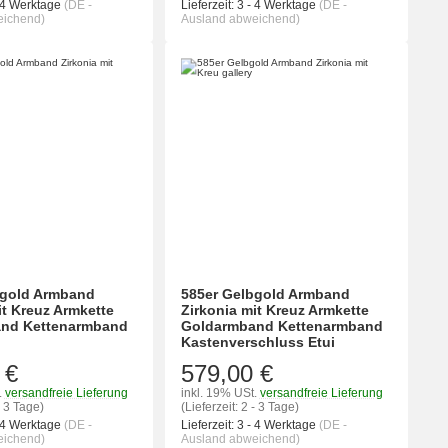
 4 Werktage
(DE -
Lieferzeit:
3 - 4 Werktage
(DE -
eichend)
Ausland abweichend)
bgold Armband
585er Gelbgold Armband
it Kreuz Armkette
Zirkonia mit Kreuz Armkette
nd Kettenarmband
Goldarmband Kettenarmband
Kastenverschluss Etui
 €
579,00 €
.
versandfreie Lieferung
inkl. 19% USt.
versandfreie Lieferung
- 3 Tage)
(Lieferzeit: 2 - 3 Tage)
 4 Werktage
(DE -
Lieferzeit:
3 - 4 Werktage
(DE -
eichend)
Ausland abweichend)