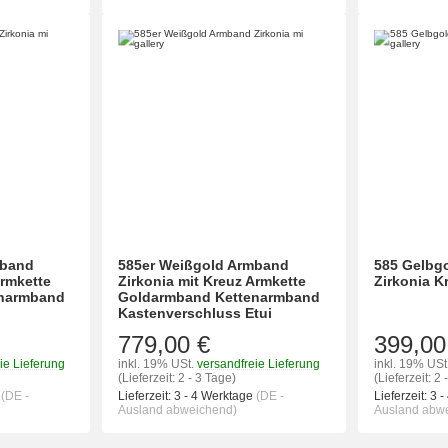
mband
585er Weißgold Armband
585 Gelbgo
Armkette
Zirkonia mit Kreuz Armkette
Zirkonia K
enarmband
Goldarmband Kettenarmband
Kastenverschluss Etui
779,00 €
399,00
ie Lieferung
inkl. 19% USt.
versandfreie Lieferung
inkl. 19% USt
(Lieferzeit: 2 - 3 Tage)
(Lieferzeit: 2 
e
(DE -
Lieferzeit:
3 - 4 Werktage
(DE -
Lieferzeit:
3 -
Ausland abweichend)
Ausland abw