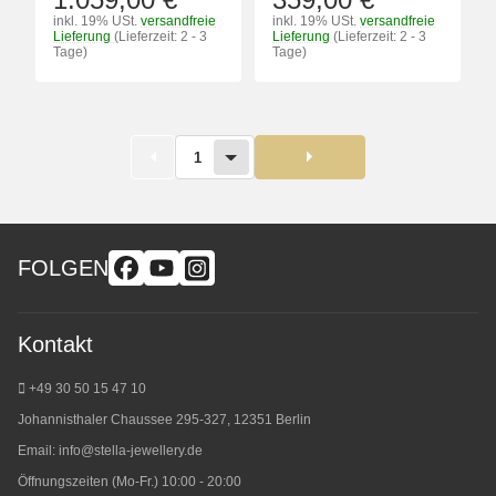
inkl. 19% USt.
versandfreie
inkl. 19% USt.
versandfreie
Lieferung
(Lieferzeit: 2 - 3
Lieferung
(Lieferzeit: 2 - 3
Tage)
Tage)
1
FOLGEN
Kontakt
+49 30 50 15 47 10
Johannisthaler Chaussee 295-327, 12351 Berlin
Email:
info@stella-jewellery.de
Öffnungszeiten (Mo-Fr.) 10:00 - 20:00