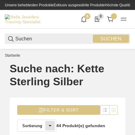
Unsere beliebtesten Produkte
Exklusiv ausgewählte Produkte
Höchste Qualität
6
0
6 neue Notifizierungen
0 Produkte in der List
SUCHEN
Startseite
Suche nach: Kette
Sterling Silber
FILTER & SORT
44 Produkt(e) gefunden
Sortierung