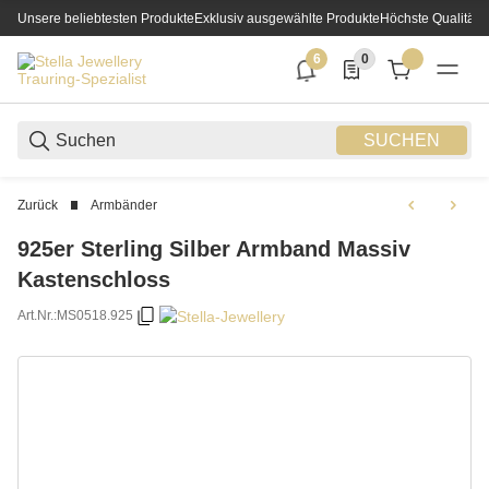
Unsere beliebtesten Produkte
Exklusiv ausgewählte Produkte
Höchste Qualität
6
0
6 neue Notifizierungen
0 Produkte in der List
SUCHEN
Zurück
Armbänder
925er Sterling Silber Armband Massiv
Kastenschloss
Art.Nr.:
MS0518.925