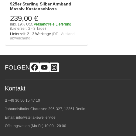
925er Sterling Silber Armband
Massiv Kastenschloss
239,00 €
inkl. 19% USt.
versandfreie Lieferung
(Lieferzeit: 2 - 3 Tage)
Lieferzeit:
2 - 3 Werktage
(DE - Ausland
abweichend)
FOLGEN
Kontakt
+49 30 50 15 47 10
Johannisthaler Chaussee 295-327, 12351 Berlin
Email:
info@stella-jewellery.de
Öffnungszeiten (Mo-Fr.) 10:00 - 20:00