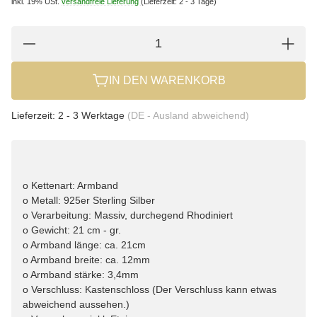
inkl. 19% USt.
versandfreie Lieferung
(Lieferzeit: 2 - 3 Tage)
IN DEN WARENKORB
Lieferzeit:
2 - 3 Werktage
(DE - Ausland abweichend)
o Kettenart: Armband
o Metall: 925er Sterling Silber
o Verarbeitung: Massiv, durchegend Rhodiniert
o Gewicht: 21 cm - gr.
o Armband länge: ca. 21cm
o Armband breite: ca. 12mm
o Armband stärke: 3,4mm
o Verschluss: Kastenschloss (Der Verschluss kann etwas
abweichend aussehen.)