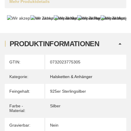
Mehr Produktdetails
PRODUKTINFORMATIONEN
Produkteigenschaft
Wert
GTIN:
0732023775305
Kategorie:
Halsketten & Anhänger
Feingehalt:
925er Sterlingsilber
Farbe -
Silber
Material:
Gravierbar:
Nein