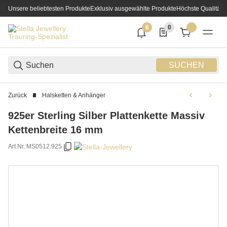
Unsere beliebtesten Produkte
Exklusiv ausgewählte Produkte
Höchste Qualität
6
0
6 neue Notifizierungen
0 Produkte in der List
SUCHEN
Zurück
Halsketten & Anhänger
925er Sterling Silber Plattenkette Massiv
Kettenbreite 16 mm
Art.Nr.:
MS0512.925