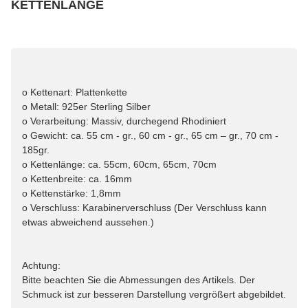
KETTENLÄNGE
wählen
Bitte wählen Sie eine Variation.
o Kettenart: Plattenkette
o Metall: 925er Sterling Silber
o Verarbeitung: Massiv, durchegend Rhodiniert
o Gewicht: ca. 55 cm - gr., 60 cm - gr., 65 cm – gr., 70 cm -
185gr.
o Kettenlänge: ca. 55cm, 60cm, 65cm, 70cm
o Kettenbreite: ca. 16mm
o Kettenstärke: 1,8mm
o Verschluss: Karabinerverschluss (Der Verschluss kann
etwas abweichend aussehen.)
Achtung:
Bitte beachten Sie die Abmessungen des Artikels. Der
Schmuck ist zur besseren Darstellung vergrößert abgebildet.