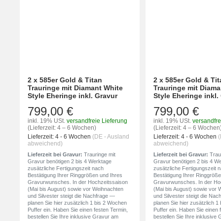
2 x 585er Gold & Titan
2 x 585er Gold & Ti
Trauringe mit Diamant White
Trauringe mit Diama
Style Eheringe inkl. Gravur
Style Eheringe inkl.
799,00 €
799,00 €
inkl. 19% USt.
versandfreie Lieferung
inkl. 19% USt.
versandfre
(Lieferzeit: 4 – 6 Wochen)
(Lieferzeit: 4 – 6 Wochen
Lieferzeit:
4 - 6 Wochen
(DE - Ausland
Lieferzeit:
4 - 6 Wochen
(
abweichend)
abweichend)
Lieferzeit bei Gravur:
Trauringe mit
Lieferzeit bei Gravur:
Traur
Gravur benötigen 2 bis 4 Werktage
Gravur benötigen 2 bis 4 W
zusätzliche Fertigungszeit nach
zusätzliche Fertigungszeit 
Bestätigung Ihrer Ringgrößen und Ihres
Bestätigung Ihrer Ringgröße
Gravurwunsches. In der Hochzeitssaison
Gravurwunsches. In der Ho
(Mai bis August) sowie vor Weihnachten
(Mai bis August) sowie vor
und Silvester steigt die Nachfrage —
und Silvester steigt die Na
planen Sie hier zusätzlich 1 bis 2 Wochen
planen Sie hier zusätzlich 
Puffer ein. Haben Sie einen festen Termin,
Puffer ein. Haben Sie einen 
bestellen Sie Ihre inklusive Gravur am
bestellen Sie Ihre inklusive