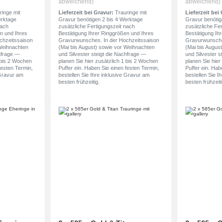
abweichend)
abweichend)
inge mit
Lieferzeit bei Gravur:
Trauringe mit
Lieferzeit bei
erktage
Gravur benötigen 2 bis 4 Werktage
Gravur benötig
nach
zusätzliche Fertigungszeit nach
zusätzliche Fe
n und Ihres
Bestätigung Ihrer Ringgrößen und Ihres
Bestätigung Ih
chzeitssaison
Gravurwunsches. In der Hochzeitssaison
Gravurwunsche
 Weihnachten
(Mai bis August) sowie vor Weihnachten
(Mai bis Augus
chfrage —
und Silvester steigt die Nachfrage —
und Silvester s
1 bis 2 Wochen
planen Sie hier zusätzlich 1 bis 2 Wochen
planen Sie hier
festen Termin,
Puffer ein. Haben Sie einen festen Termin,
Puffer ein. Hab
 Gravur am
bestellen Sie Ihre inklusive Gravur am
bestellen Sie I
besten frühzeitig.
besten frühzeiti