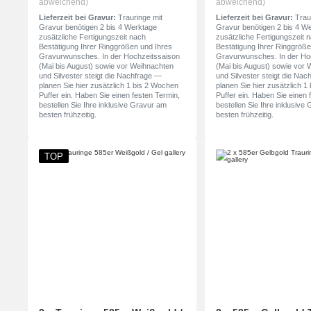
abweichend)
abweichend)
Lieferzeit bei Gravur:
Trauringe mit
Lieferzeit bei Gravur:
Traur
Gravur benötigen 2 bis 4 Werktage
Gravur benötigen 2 bis 4 W
zusätzliche Fertigungszeit nach
zusätzliche Fertigungszeit 
Bestätigung Ihrer Ringgrößen und Ihres
Bestätigung Ihrer Ringgröße
Gravurwunsches. In der Hochzeitssaison
Gravurwunsches. In der Ho
(Mai bis August) sowie vor Weihnachten
(Mai bis August) sowie vor
und Silvester steigt die Nachfrage —
und Silvester steigt die Na
planen Sie hier zusätzlich 1 bis 2 Wochen
planen Sie hier zusätzlich 
Puffer ein. Haben Sie einen festen Termin,
Puffer ein. Haben Sie einen 
bestellen Sie Ihre inklusive Gravur am
bestellen Sie Ihre inklusive
besten frühzeitig.
besten frühzeitig.
TOP