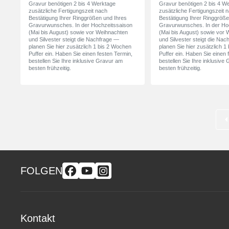
Gravur benötigen 2 bis 4 Werktage
Gravur benötigen 2 bis 4 W
zusätzliche Fertigungszeit nach
zusätzliche Fertigungszeit 
Bestätigung Ihrer Ringgrößen und Ihres
Bestätigung Ihrer Ringgröße
Gravurwunsches. In der Hochzeitssaison
Gravurwunsches. In der Ho
(Mai bis August) sowie vor Weihnachten
(Mai bis August) sowie vor
und Silvester steigt die Nachfrage —
und Silvester steigt die Na
planen Sie hier zusätzlich 1 bis 2 Wochen
planen Sie hier zusätzlich 
Puffer ein. Haben Sie einen festen Termin,
Puffer ein. Haben Sie einen 
bestellen Sie Ihre inklusive Gravur am
bestellen Sie Ihre inklusive
besten frühzeitig.
besten frühzeitig.
FOLGEN
Kontakt