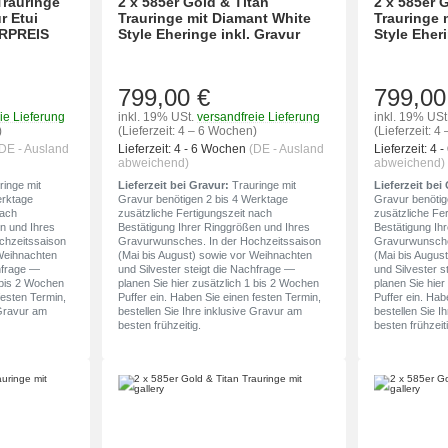
Trauringe
2 x 585er Gold & Titan
2 x 585er 
r Etui
Trauringe mit Diamant White
Trauringe 
ARPREIS
Style Eheringe inkl. Gravur
Style Eheri
799,00 €
799,00
ie Lieferung
inkl. 19% USt.
versandfreie Lieferung
inkl. 19% USt
)
(Lieferzeit: 4 – 6 Wochen)
(Lieferzeit: 
DE - Ausland
Lieferzeit:
4 - 6 Wochen
(DE - Ausland
Lieferzeit:
4 
abweichend)
abweichend)
inge mit
Lieferzeit bei Gravur:
Trauringe mit
Lieferzeit bei
erktage
Gravur benötigen 2 bis 4 Werktage
Gravur benötig
nach
zusätzliche Fertigungszeit nach
zusätzliche Fe
n und Ihres
Bestätigung Ihrer Ringgrößen und Ihres
Bestätigung Ih
chzeitssaison
Gravurwunsches. In der Hochzeitssaison
Gravurwunsche
 Weihnachten
(Mai bis August) sowie vor Weihnachten
(Mai bis Augus
chfrage —
und Silvester steigt die Nachfrage —
und Silvester s
1 bis 2 Wochen
planen Sie hier zusätzlich 1 bis 2 Wochen
planen Sie hier
festen Termin,
Puffer ein. Haben Sie einen festen Termin,
Puffer ein. Hab
 Gravur am
bestellen Sie Ihre inklusive Gravur am
bestellen Sie I
besten frühzeitig.
besten frühzeiti