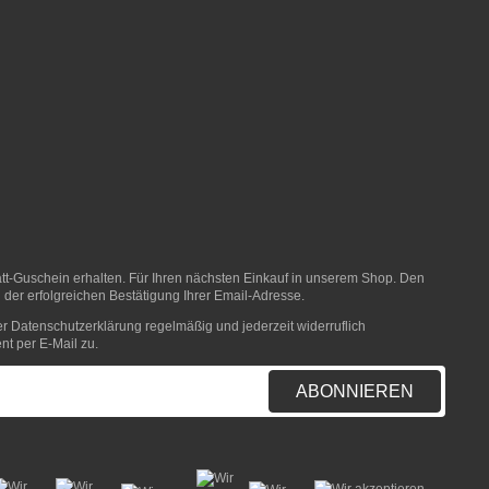
t-Guschein erhalten. Für Ihren nächsten Einkauf in unserem Shop. Den
 der erfolgreichen Bestätigung Ihrer Email-Adresse.
er
Datenschutzerklärung
regelmäßig und jederzeit widerruflich
nt per E-Mail zu.
ABONNIEREN