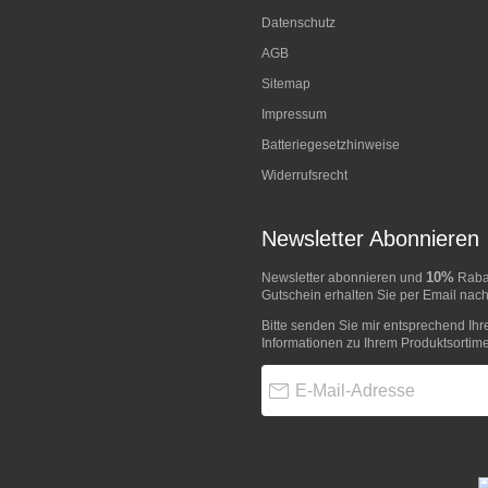
Datenschutz
AGB
Sitemap
Impressum
Batteriegesetzhinweise
Widerrufsrecht
Newsletter Abonnieren
10%
Newsletter abonnieren und
Rabat
Gutschein erhalten Sie per Email nach
Bitte senden Sie mir entsprechend Ihr
Informationen zu Ihrem Produktsortime
E-Mail-Adresse