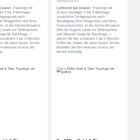
abweichend)
 Gravur:
Trauringe mit
Lieferzeit bei Gravur:
Trauringe mit
en 2 bis 4 Werktage
Gravur benötigen 2 bis 4 Werktage
rtigungszeit nach
zusätzliche Fertigungszeit nach
rer Ringgrößen und Ihres
Bestätigung Ihrer Ringgrößen und Ihres
s. In der Hochzeitssaison
Gravurwunsches. In der Hochzeitssaison
t) sowie vor Weihnachten
(Mai bis August) sowie vor Weihnachten
teigt die Nachfrage —
und Silvester steigt die Nachfrage —
 zusätzlich 1 bis 2 Wochen
planen Sie hier zusätzlich 1 bis 2 Wochen
en Sie einen festen Termin,
Puffer ein. Haben Sie einen festen Termin,
hre inklusive Gravur am
bestellen Sie Ihre inklusive Gravur am
g.
besten frühzeitig.