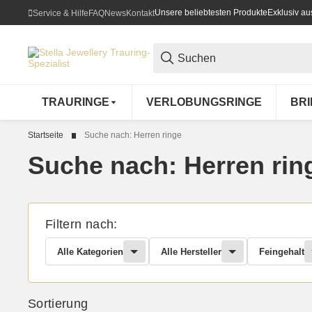
Unsere beliebtesten Produkte
Exklusiv a
Service & Hilfe
FAQ
News
Kontakt
TRAURINGE
VERLOBUNGSRINGE
BR
Startseite
Suche nach: Herren ringe
Suche nach: Herren rin
Filtern nach:
Alle Kategorien
Alle Hersteller
Feingehalt
Sortierung