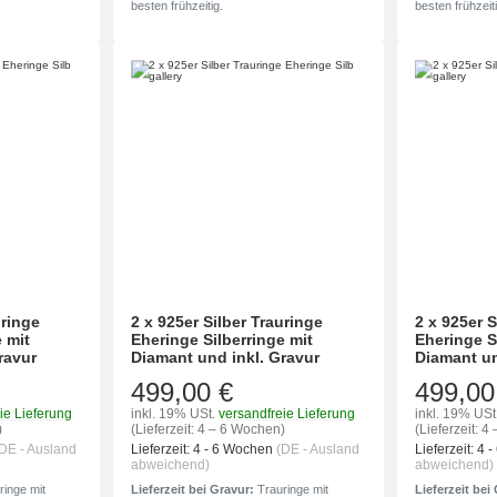
besten frühzeitig.
besten frühzeiti
uringe
2 x 925er Silber Trauringe
2 x 925er S
 mit
Eheringe Silberringe mit
Eheringe S
ravur
Diamant und inkl. Gravur
Diamant un
499,00 €
499,00
ie Lieferung
inkl. 19% USt.
versandfreie Lieferung
inkl. 19% USt
)
(Lieferzeit: 4 – 6 Wochen)
(Lieferzeit: 
DE - Ausland
Lieferzeit:
4 - 6 Wochen
(DE - Ausland
Lieferzeit:
4 
abweichend)
abweichend)
inge mit
Lieferzeit bei Gravur:
Trauringe mit
Lieferzeit bei