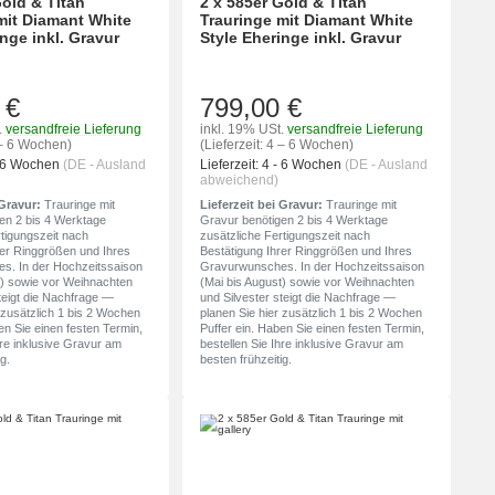
Gold & Titan
2 x 585er Gold & Titan
mit Diamant White
Trauringe mit Diamant White
nge inkl. Gravur
Style Eheringe inkl. Gravur
 €
799,00 €
.
versandfreie Lieferung
inkl. 19% USt.
versandfreie Lieferung
4 – 6 Wochen)
(Lieferzeit: 4 – 6 Wochen)
- 6 Wochen
(DE - Ausland
Lieferzeit:
4 - 6 Wochen
(DE - Ausland
abweichend)
 Gravur:
Trauringe mit
Lieferzeit bei Gravur:
Trauringe mit
en 2 bis 4 Werktage
Gravur benötigen 2 bis 4 Werktage
rtigungszeit nach
zusätzliche Fertigungszeit nach
rer Ringgrößen und Ihres
Bestätigung Ihrer Ringgrößen und Ihres
s. In der Hochzeitssaison
Gravurwunsches. In der Hochzeitssaison
t) sowie vor Weihnachten
(Mai bis August) sowie vor Weihnachten
teigt die Nachfrage —
und Silvester steigt die Nachfrage —
 zusätzlich 1 bis 2 Wochen
planen Sie hier zusätzlich 1 bis 2 Wochen
en Sie einen festen Termin,
Puffer ein. Haben Sie einen festen Termin,
hre inklusive Gravur am
bestellen Sie Ihre inklusive Gravur am
g.
besten frühzeitig.