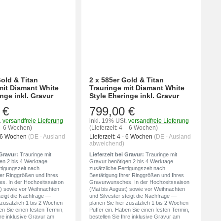
Gold & Titan
2 x 585er Gold & Titan
mit Diamant White
Trauringe mit Diamant White
nge inkl. Gravur
Style Eheringe inkl. Gravur
 €
799,00 €
.
versandfreie Lieferung
inkl. 19% USt.
versandfreie Lieferung
4 – 6 Wochen)
(Lieferzeit: 4 – 6 Wochen)
- 6 Wochen
(DE - Ausland
Lieferzeit:
4 - 6 Wochen
(DE - Ausland
abweichend)
 Gravur:
Trauringe mit
Lieferzeit bei Gravur:
Trauringe mit
en 2 bis 4 Werktage
Gravur benötigen 2 bis 4 Werktage
rtigungszeit nach
zusätzliche Fertigungszeit nach
rer Ringgrößen und Ihres
Bestätigung Ihrer Ringgrößen und Ihres
s. In der Hochzeitssaison
Gravurwunsches. In der Hochzeitssaison
t) sowie vor Weihnachten
(Mai bis August) sowie vor Weihnachten
teigt die Nachfrage —
und Silvester steigt die Nachfrage —
 zusätzlich 1 bis 2 Wochen
planen Sie hier zusätzlich 1 bis 2 Wochen
en Sie einen festen Termin,
Puffer ein. Haben Sie einen festen Termin,
hre inklusive Gravur am
bestellen Sie Ihre inklusive Gravur am