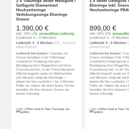
2 x Trauringe 585er Weißgold /
2 x 585er Gelbgold 
Gelbgold Diamantiert
Eheringe inkl. Gravu
Hochzeitsringe
Hochzeitsringe PA
Verlobungsringe Eheringe
Gravur
1.390,00 €
899,00 €
inkl. 19% USt.
versandfreie Lieferung
inkl. 19% USt.
versandfre
(Lieferzeit: 4 – 6 Wochen)
(Lieferzeit: 4 – 6 Wochen
Lieferzeit:
4 - 6 Wochen
(DE - Ausland
Lieferzeit:
4 - 6 Wochen
(
abweichend)
abweichend)
Lieferzeit bei Gravur:
Trauringe mit
Lieferzeit bei Gravur:
Traur
Gravur benötigen 2 bis 4 Werktage
Gravur benötigen 2 bis 4 W
zusätzliche Fertigungszeit nach
zusätzliche Fertigungszeit 
Bestätigung Ihrer Ringgrößen und Ihres
Bestätigung Ihrer Ringgröße
Gravurwunsches. In der Hochzeitssaison
Gravurwunsches. In der Ho
(Mai bis August) sowie vor Weihnachten
(Mai bis August) sowie vor
und Silvester steigt die Nachfrage —
und Silvester steigt die Na
planen Sie hier zusätzlich 1 bis 2 Wochen
planen Sie hier zusätzlich 
Puffer ein. Haben Sie einen festen Termin,
Puffer ein. Haben Sie einen 
bestellen Sie Ihre inklusive Gravur am
bestellen Sie Ihre inklusive
besten frühzeitig.
besten frühzeitig.