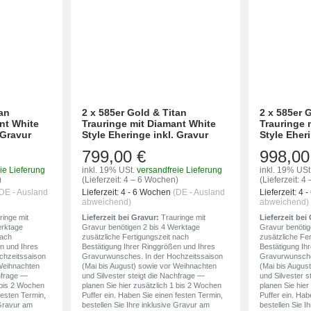
tan
2 x 585er Gold & Titan
2 x 585er 
nt White
Trauringe mit Diamant White
Trauringe 
 Gravur
Style Eheringe inkl. Gravur
Style Eheri
799,00 €
998,00
ie Lieferung
inkl. 19% USt.
versandfreie Lieferung
inkl. 19% USt
)
(Lieferzeit: 4 – 6 Wochen)
(Lieferzeit: 
DE - Ausland
Lieferzeit:
4 - 6 Wochen
(DE - Ausland
Lieferzeit:
4 
abweichend)
abweichend)
inge mit
Lieferzeit bei Gravur:
Trauringe mit
Lieferzeit bei
erktage
Gravur benötigen 2 bis 4 Werktage
Gravur benötig
nach
zusätzliche Fertigungszeit nach
zusätzliche Fe
n und Ihres
Bestätigung Ihrer Ringgrößen und Ihres
Bestätigung Ih
chzeitssaison
Gravurwunsches. In der Hochzeitssaison
Gravurwunsche
 Weihnachten
(Mai bis August) sowie vor Weihnachten
(Mai bis Augus
chfrage —
und Silvester steigt die Nachfrage —
und Silvester s
1 bis 2 Wochen
planen Sie hier zusätzlich 1 bis 2 Wochen
planen Sie hier
festen Termin,
Puffer ein. Haben Sie einen festen Termin,
Puffer ein. Hab
 Gravur am
bestellen Sie Ihre inklusive Gravur am
bestellen Sie I