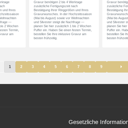
erktage
Gravur benötigen 2 bis 4 Werktage
Gravur benötig
nach
zusätzliche Fertigungszeit nach
zusätzliche Fe
n und Ihres
Bestätigung Ihrer Ringgrößen und Ihres
Bestätigung Ih
chzeitssaison
Gravurwunsches. In der Hochzeitssaison
Gravurwunsche
 Weihnachten
(Mai bis August) sowie vor Weihnachten
(Mai bis Augus
chfrage —
und Silvester steigt die Nachfrage —
und Silvester s
1 bis 2 Wochen
planen Sie hier zusätzlich 1 bis 2 Wochen
planen Sie hier
festen Termin,
Puffer ein. Haben Sie einen festen Termin,
Puffer ein. Hab
 Gravur am
bestellen Sie Ihre inklusive Gravur am
bestellen Sie I
besten frühzeitig.
besten frühzeiti
1
2
3
4
5
6
7
8
9
Gesetzliche Informatio