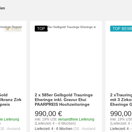
den
TOP
TOP BEW
5.0(1)
Gold
2 x 585er Gelbgold Trauringe
2 xTraurin
lkranz Zirk
Eheringe inkl. Gravur Etui
mit 3 Zirk
preis
PAARPREIS Hochzeitsringe
Eheringe G
990,00 €
990,00
ie Lieferung
inkl. 19% USt.
versandfreie Lieferung
inkl. 19% USt
)
(Lieferzeit: 4 – 6 Wochen)
(Lieferzeit: 
DE - Ausland
Lieferzeit:
4 - 6 Wochen
(DE - Ausland
Lieferzeit:
4 