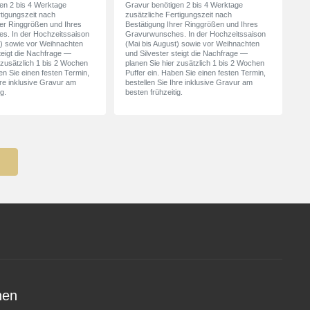
en 2 bis 4 Werktage
Gravur benötigen 2 bis 4 Werktage
rtigungszeit nach
zusätzliche Fertigungszeit nach
rer Ringgrößen und Ihres
Bestätigung Ihrer Ringgrößen und Ihres
s. In der Hochzeitssaison
Gravurwunsches. In der Hochzeitssaison
t) sowie vor Weihnachten
(Mai bis August) sowie vor Weihnachten
teigt die Nachfrage —
und Silvester steigt die Nachfrage —
 zusätzlich 1 bis 2 Wochen
planen Sie hier zusätzlich 1 bis 2 Wochen
en Sie einen festen Termin,
Puffer ein. Haben Sie einen festen Termin,
hre inklusive Gravur am
bestellen Sie Ihre inklusive Gravur am
g.
besten frühzeitig.
nen