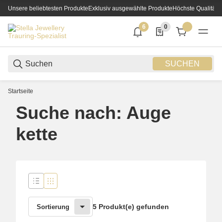
Unsere beliebtesten Produkte
Exklusiv ausgewählte Produkte
Höchste Qualität
6
0
6 neue Notifizierungen
0 Produkte in der List
SUCHEN
Startseite
Suche nach: Auge
kette
5 Produkt(e) gefunden
Sortierung