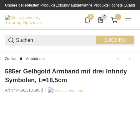
Unsere beliebtesten Produkte
Exklusiv ausgewählte Produkte
Höchste Qualität
6
0
6 neue Notifizierungen
0 Produkte in der List
SUCHEN
Zurück
Armbänder
585er Gelbgold Armband mit drei Infinity
Symbolen, L=18,5cm
Art.Nr.:
MS01313.585