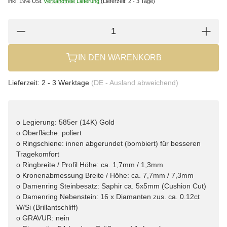
inkl. 19% USt.
versandfreie Lieferung
(Lieferzeit: 2 - 3 Tage)
IN DEN WARENKORB
Lieferzeit:
2 - 3 Werktage
(DE - Ausland abweichend)
o Legierung: 585er (14K) Gold
o Oberfläche: poliert
o Ringschiene: innen abgerundet (bombiert) für besseren
Tragekomfort
o Ringbreite / Profil Höhe: ca. 1,7mm / 1,3mm
o Kronenabmessung Breite / Höhe: ca. 7,7mm / 7,3mm
o Damenring Steinbesatz: Saphir ca. 5x5mm (Cushion Cut)
o Damenring Nebenstein: 16 x Diamanten zus. ca. 0.12ct
W/Si (Brillantschliff)
o GRAVUR: nein