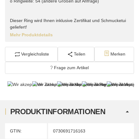
o Ringweite: 54 (andere Größen auf Anfrage)
Dieser Ring wird Ihnen inklusive Zertifikat und Schmucketui
geliefert!
Mehr Produktdetails
Vergleichsliste
Teilen
Merken
Frage zum Artikel
PRODUKTINFORMATIONEN
Produkteigenschaft
Wert
GTIN:
0730691716163