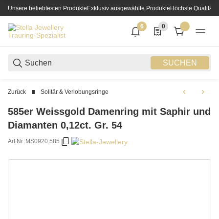
Unsere beliebtesten Produkte
Exklusiv ausgewählte Produkte
Höchste Qualität
6
0
6 neue Notifizierungen
0 Produkte in der List
SUCHEN
Zurück
Solitär & Verlobungsringe
585er Weissgold Damenring mit Saphir und
Diamanten 0,12ct. Gr. 54
Art.Nr.:
MS0920.585