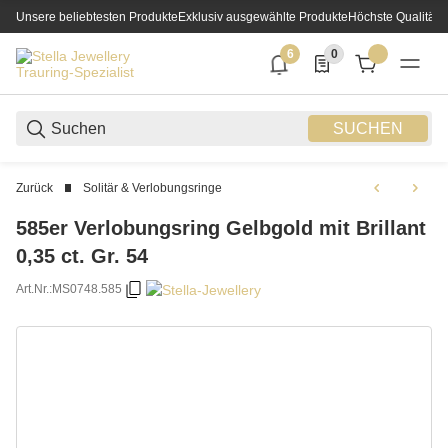
Unsere beliebtesten Produkte
Exklusiv ausgewählte Produkte
Höchste Qualität
6
0
6 neue Notifizierungen
0 Produkte in der List
SUCHEN
Zurück
Solitär & Verlobungsringe
585er Verlobungsring Gelbgold mit Brillant
0,35 ct. Gr. 54
Art.Nr.:
MS0748.585