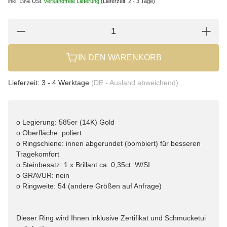
inkl. 19% USt.
versandfreie Lieferung
(Lieferzeit: 2 - 3 Tage)
IN DEN WARENKORB
Lieferzeit:
3 - 4 Werktage
(DE - Ausland abweichend)
o Legierung: 585er (14K) Gold
o Oberfläche: poliert
o Ringschiene: innen abgerundet (bombiert) für besseren
Tragekomfort
o Steinbesatz: 1 x Brillant ca. 0,35ct. W/SI
o GRAVUR: nein
o Ringweite: 54 (andere Größen auf Anfrage)
Dieser Ring wird Ihnen inklusive Zertifikat und Schmucketui