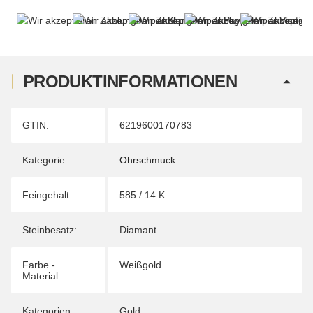
PRODUKTINFORMATIONEN
Produkteigenschaft
Wert
GTIN:
6219600170783
Kategorie:
Ohrschmuck
Feingehalt:
585 / 14 K
Steinbesatz:
Diamant
Farbe -
Weißgold
Material:
Kategorien:
Gold