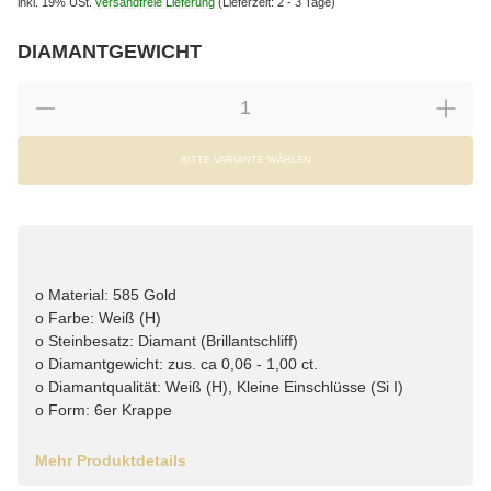
inkl. 19% USt.
versandfreie Lieferung
(Lieferzeit: 2 - 3 Tage)
DIAMANTGEWICHT
wählen
Bitte wählen Sie eine Variation.
BITTE VARIANTE WÄHLEN
o Material: 585 Gold
o Farbe: Weiß (H)
o Steinbesatz: Diamant (Brillantschliff)
o Diamantgewicht: zus. ca 0,06 - 1,00 ct.
o Diamantqualität: Weiß (H), Kleine Einschlüsse (Si I)
o Form: 6er Krappe
Mehr Produktdetails