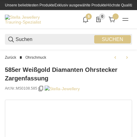
Unsere beliebtesten Produkte
Exklusiv ausgewählte Produkte
Höchste Qualität
6
0
6 neue Notifizierungen
0 Produkte in der List
SUCHEN
Zurück
Ohrschmuck
585er Weißgold Diamanten Ohrstecker
Zargenfassung
Art.Nr.:
MS0108.585