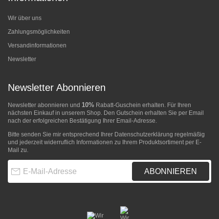
Wir über uns
Zahlungsmöglichkeiten
Versandinformationen
Newsletter
Newsletter Abonnieren
10%
Newsletter abonnieren und
Rabatt-Guschein erhalten. Für Ihren
nächsten Einkauf in unserem Shop. Den Gutschein erhalten Sie per Email
nach der erfolgreichen Bestätigung Ihrer Email-Adresse.
Bitte senden Sie mir entsprechend Ihrer
Datenschutzerklärung
regelmäßig
und jederzeit widerruflich Informationen zu Ihrem Produktsortiment per E-
Mail zu.
E-Mail-Adresse
ABONNIEREN