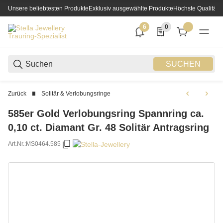
Unsere beliebtesten Produkte
Exklusiv ausgewählte Produkte
Höchste Qualität
6
0
6 neue Notifizierungen
0 Produkte in der List
SUCHEN
Zurück
Solitär & Verlobungsringe
585er Gold Verlobungsring Spannring ca.
0,10 ct. Diamant Gr. 48 Solitär Antragsring
Art.Nr.:
MS0464.585