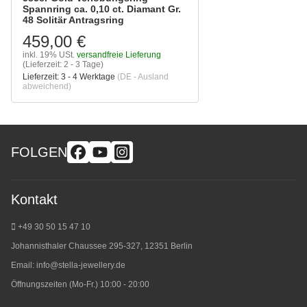
Spannring ca. 0,10 ct. Diamant Gr.
48 Solitär Antragsring
459,00 €
inkl. 19% USt.
versandfreie Lieferung
(Lieferzeit: 2 - 3 Tage)
Lieferzeit:
3 - 4 Werktage
(DE - Ausland
abweichend)
FOLGEN
Kontakt
+49 30 50 15 47 10
Johannisthaler Chaussee 295-327, 12351 Berlin
Email:
info@stella-jewellery.de
Öffnungszeiten (Mo-Fr.) 10:00 - 20:00