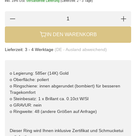
inkl. 19% USt.
versandfreie Lieferung
(Lieferzeit: 2 - 3 Tage)
IN DEN WARENKORB
Lieferzeit:
3 - 4 Werktage
(DE - Ausland abweichend)
o Legierung: 585er (14K) Gold
o Oberfläche: poliert
o Ringschiene: innen abgerundet (bombiert) für besseren
Tragekomfort
o Steinbesatz: 1 x Brillant ca. 0.10ct W/SI
o GRAVUR: nein
o Ringweite: 48 (andere Größen auf Anfrage)
Dieser Ring wird Ihnen inklusive Zertifikat und Schmucketui