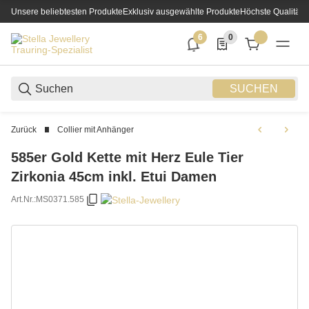
Unsere beliebtesten Produkte
Exklusiv ausgewählte Produkte
Höchste Qualität
6
0
6 neue Notifizierungen
0 Produkte in der List
SUCHEN
Zurück
Collier mit Anhänger
585er Gold Kette mit Herz Eule Tier
Zirkonia 45cm inkl. Etui Damen
Art.Nr.:
MS0371.585