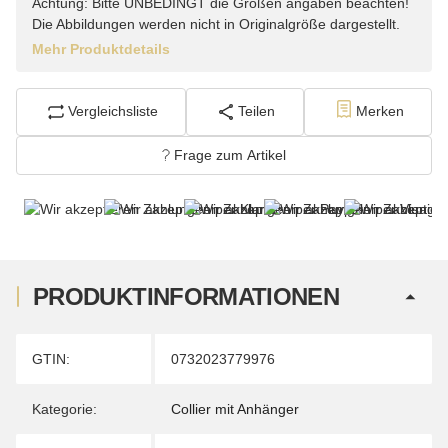
Achtung: Bitte UNBEDINGT die Größen angaben beachten!
Die Abbildungen werden nicht in Originalgröße dargestellt.
Mehr Produktdetails
Vergleichsliste
Teilen
Merken
Frage zum Artikel
PRODUKTINFORMATIONEN
Produkteigenschaft
Wert
GTIN:
0732023779976
Kategorie:
Collier mit Anhänger