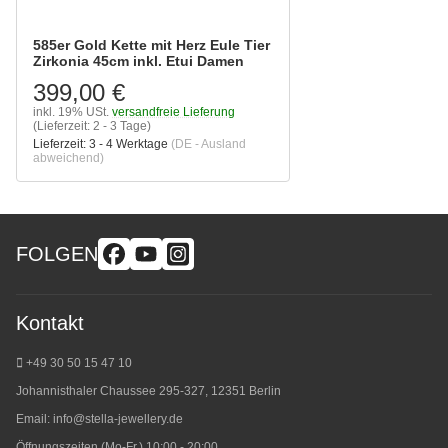
585er Gold Kette mit Herz Eule Tier
Zirkonia 45cm inkl. Etui Damen
399,00 €
inkl. 19% USt.
versandfreie Lieferung
(Lieferzeit: 2 - 3 Tage)
Lieferzeit:
3 - 4 Werktage
(DE - Ausland
abweichend)
FOLGEN
Kontakt
+49 30 50 15 47 10
Johannisthaler Chaussee 295-327, 12351 Berlin
Email:
info@stella-jewellery.de
Öffnungszeiten (Mo-Fr.) 10:00 - 20:00