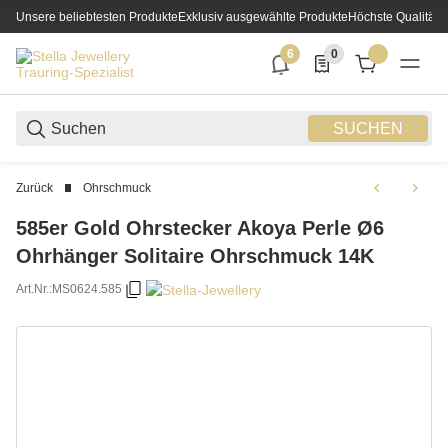
Unsere beliebtesten Produkte
Exklusiv ausgewählte Produkte
Höchste Qualität
6
0
6 neue Notifizierungen
0 Produkte in der List
SUCHEN
Zurück
Ohrschmuck
585er Gold Ohrstecker Akoya Perle Ø6
Ohrhänger Solitaire Ohrschmuck 14K
Art.Nr.:
MS0624.585