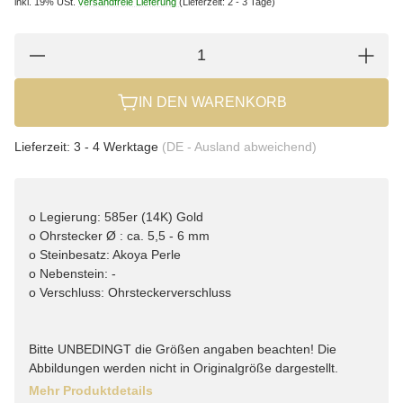
inkl. 19% USt.
versandfreie Lieferung
(Lieferzeit: 2 - 3 Tage)
IN DEN WARENKORB
Lieferzeit:
3 - 4 Werktage
(DE - Ausland abweichend)
o Legierung: 585er (14K) Gold
o Ohrstecker Ø : ca. 5,5 - 6 mm
o Steinbesatz: Akoya Perle
o Nebenstein: -
o Verschluss: Ohrsteckerverschluss
Bitte UNBEDINGT die Größen angaben beachten! Die
Abbildungen werden nicht in Originalgröße dargestellt.
Mehr Produktdetails