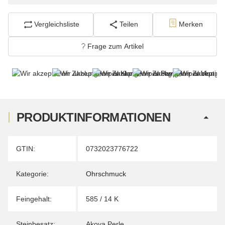
Vergleichsliste
Teilen
Merken
Frage zum Artikel
PRODUKTINFORMATIONEN
Produkteigenschaft
Wert
GTIN:
0732023776722
Kategorie:
Ohrschmuck
Feingehalt:
585 / 14 K
Steinbesatz:
Akoya Perle