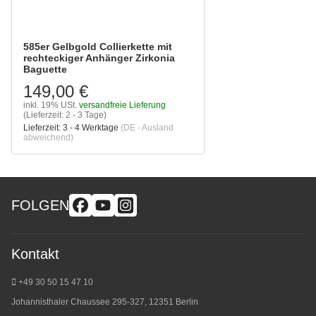
585er Gelbgold Collierkette mit
rechteckiger Anhänger Zirkonia
Baguette
149,00 €
inkl. 19% USt.
versandfreie Lieferung
(Lieferzeit: 2 - 3 Tage)
Lieferzeit:
3 - 4 Werktage
(DE - Ausland
abweichend)
FOLGEN
Kontakt
+49 30 50 15 47 10
Johannisthaler Chaussee 295-327, 12351 Berlin