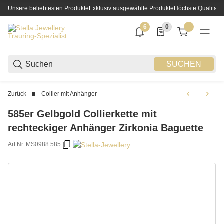
Unsere beliebtesten Produkte
Exklusiv ausgewählte Produkte
Höchste Qualität
6
0
6 neue Notifizierungen
0 Produkte in der List
SUCHEN
Zurück
Collier mit Anhänger
585er Gelbgold Collierkette mit
rechteckiger Anhänger Zirkonia Baguette
Art.Nr.:
MS0988.585