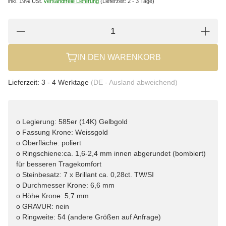
inkl. 19% USt.
versandfreie Lieferung
(Lieferzeit: 2 - 3 Tage)
IN DEN WARENKORB
Lieferzeit:
3 - 4 Werktage
(DE - Ausland abweichend)
o Legierung: 585er (14K) Gelbgold
o Fassung Krone: Weissgold
o Oberfläche: poliert
o Ringschiene:ca. 1,6-2,4 mm innen abgerundet (bombiert)
für besseren Tragekomfort
o Steinbesatz: 7 x Brillant ca. 0,28ct. TW/SI
o Durchmesser Krone: 6,6 mm
o Höhe Krone: 5,7 mm
o GRAVUR: nein
o Ringweite: 54 (andere Größen auf Anfrage)