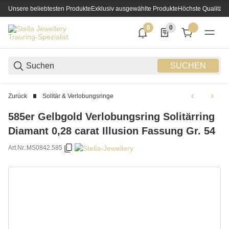
Unsere beliebtesten Produkte
Exklusiv ausgewählte Produkte
Höchste Qualität
6
0
6 neue Notifizierungen
0 Produkte in der List
SUCHEN
Zurück
Solitär & Verlobungsringe
585er Gelbgold Verlobungsring Solitärring
Diamant 0,28 carat Illusion Fassung Gr. 54
Art.Nr.:
MS0842.585