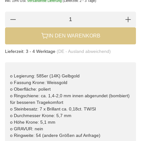
inkl. 19% USt.
versandfreie Lieferung
(Lieferzeit: 2 - 3 Tage)
IN DEN WARENKORB
Lieferzeit:
3 - 4 Werktage
(DE - Ausland abweichend)
o Legierung: 585er (14K) Gelbgold
o Fassung Krone: Weissgold
o Oberfläche: poliert
o Ringschiene: ca. 1,4-2,0 mm innen abgerundet (bombiert)
für besseren Tragekomfort
o Steinbesatz: 7 x Brillant ca. 0,18ct. TW/SI
o Durchmesser Krone: 5,7 mm
o Höhe Krone: 5,1 mm
o GRAVUR: nein
o Ringweite: 54 (andere Größen auf Anfrage)