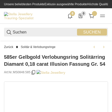
Unsere beliebtesten Produkte
Exklusiv ausgewählte Produkte
Höchste Qualität
6
0
6 neue Notifizierungen
0 Produkte in der List
SUCHEN
Zurück
Solitär & Verlobungsringe
585er Gelbgold Verlobungsring Solitärring
Diamant 0,18 carat Illusion Fassung Gr. 54
Art.Nr.:
MS0848.585