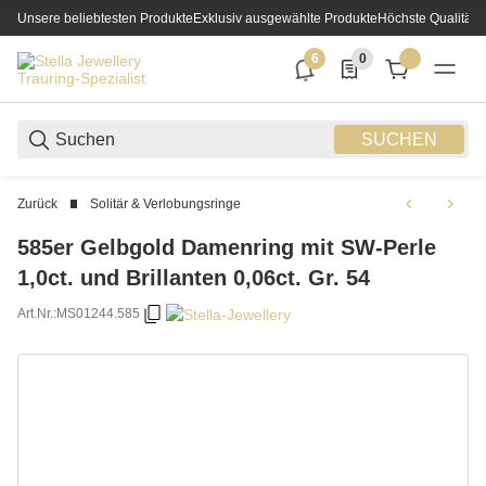
Unsere beliebtesten Produkte
Exklusiv ausgewählte Produkte
Höchste Qualität
6
0
6 neue Notifizierungen
0 Produkte in der List
SUCHEN
Zurück
Solitär & Verlobungsringe
585er Gelbgold Damenring mit SW-Perle
1,0ct. und Brillanten 0,06ct. Gr. 54
Art.Nr.:
MS01244.585