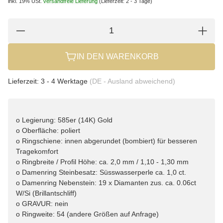
inkl. 19% USt.
versandfreie Lieferung
(Lieferzeit: 2 - 3 Tage)
IN DEN WARENKORB
Lieferzeit:
3 - 4 Werktage
(DE - Ausland abweichend)
o Legierung: 585er (14K) Gold
o Oberfläche: poliert
o Ringschiene: innen abgerundet (bombiert) für besseren
Tragekomfort
o Ringbreite / Profil Höhe: ca. 2,0 mm / 1,10 - 1,30 mm
o Damenring Steinbesatz: Süsswasserperle ca. 1,0 ct.
o Damenring Nebenstein: 19 x Diamanten zus. ca. 0.06ct
W/Si (Brillantschliff)
o GRAVUR: nein
o Ringweite: 54 (andere Größen auf Anfrage)