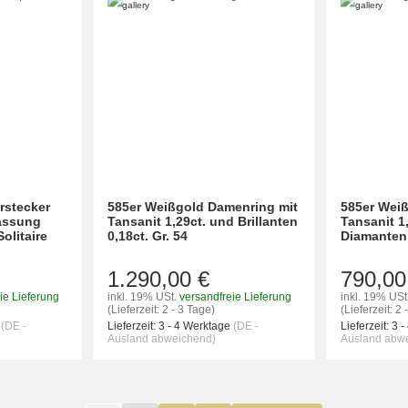
rstecker
585er Weißgold Damenring mit
585er Wei
assung
Tansanit 1,29ct. und Brillanten
Tansanit 1
Solitaire
0,18ct. Gr. 54
Diamanten 
1.290,00 €
790,00
ie Lieferung
inkl. 19% USt.
versandfreie Lieferung
inkl. 19% USt
(Lieferzeit: 2 - 3 Tage)
(Lieferzeit: 2 
e
(DE -
Lieferzeit:
3 - 4 Werktage
(DE -
Lieferzeit:
3 -
Ausland abweichend)
Ausland abw