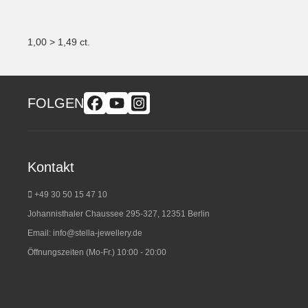
1,00 > 1,49 ct.
FOLGEN
Kontakt
+49 30 50 15 47 10
Johannisthaler Chaussee 295-327, 12351 Berlin
Email:
info@stella-jewellery.de
Öffnungszeiten (Mo-Fr.) 10:00 - 20:00