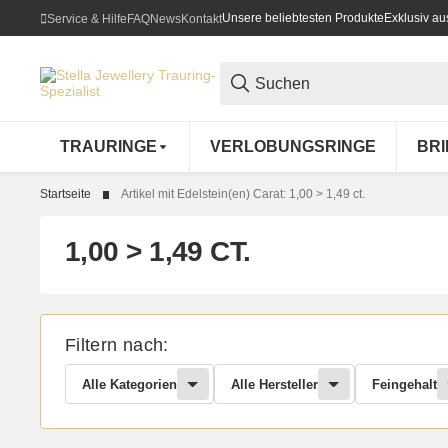
Unsere beliebtesten Produkte
Exklusiv a
Service & Hilfe
FAQ
News
Kontakt
TRAURINGE
VERLOBUNGSRINGE
BR
Startseite
Artikel mit Edelstein(en) Carat: 1,00 > 1,49 ct.
1,00 > 1,49 CT.
Filtern nach:
Alle Kategorien
Alle Hersteller
Feingehalt