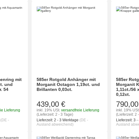
enring mit
585er Rotgold Anhänger mit
585er Rotg
t. und
Morganit Octagon 1,19ct. und
Morganit 
. 54
Brillanten 0,03ct.
1,11ct./56
0,12ct.
439,00 €
790,00
ie Lieferung
inkl. 19% USt.
versandfreie Lieferung
inkl. 19% USt
(Lieferzeit: 2 - 3 Tage)
(Lieferzeit: 2 
e
(DE -
Lieferzeit:
2 - 3 Werktage
(DE -
Lieferzeit:
3 -
Ausland abweichend)
Ausland abw