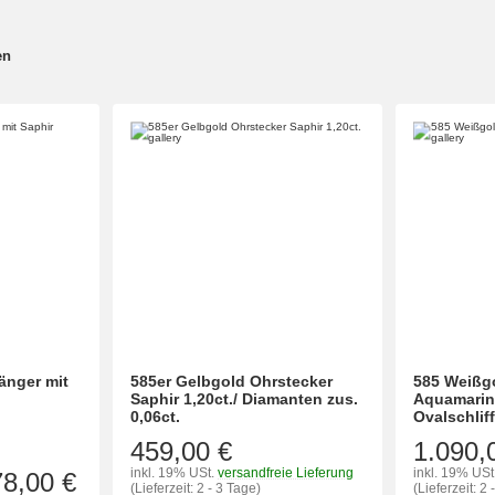
en
änger mit
585er Gelbgold Ohrstecker
585 Weißgo
Saphir 1,20ct./ Diamanten zus.
Aquamarin
0,06ct.
Ovalschliff
459,00 €
1.090,
inkl. 19% USt.
versandfreie Lieferung
inkl. 19% USt
78,00 €
(Lieferzeit: 2 - 3 Tage)
(Lieferzeit: 2 