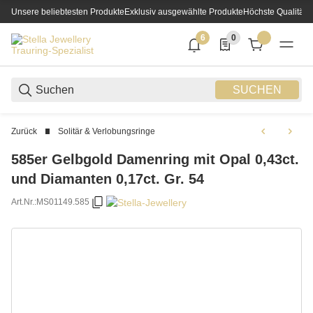
Unsere beliebtesten Produkte
Exklusiv ausgewählte Produkte
Höchste Qualität
6
0
6 neue Notifizierungen
0 Produkte in der List
SUCHEN
Zurück
Solitär & Verlobungsringe
585er Gelbgold Damenring mit Opal 0,43ct.
und Diamanten 0,17ct. Gr. 54
Art.Nr.:
MS01149.585