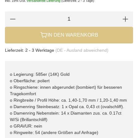
inkl. 19% USt.
versandfreie Lieferung
(Lieferzeit: 2 - 3 Tage)
IN DEN WARENKORB
Lieferzeit:
2 - 3 Werktage
(DE - Ausland abweichend)
o Legierung: 585er (14K) Gold
o Oberfläche: poliert
o Ringschiene: innen abgerundet (bombiert) für besseren
Tragekomfort
o Ringbreite / Profil Höhe: ca. 1,40-1,70 mm / 1,20-1,40 mm
o Damenring Steinbesatz: 1 x Opal ca. 0,43 ct (ovalschliff).
o Damenring Nebenstein: 14 x Diamanten zus. ca. 0.17ct
W/Si (Brillantschliff)
o GRAVUR: nein
o Ringweite: 54 (andere Größen auf Anfrage)