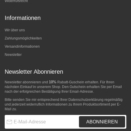
Widerrufsrecht
Informationen
Wir über uns
Zahlungsmöglichkeiten
Versandinformationen
Newsletter
Newsletter Abonnieren
10%
Newsletter abonnieren und
Rabatt-Guschein erhalten. Für Ihren
nächsten Einkauf in unserem Shop. Den Gutschein erhalten Sie per Email
nach der erfolgreichen Bestätigung Ihrer Email-Adresse.
Bitte senden Sie mir entsprechend Ihrer
Datenschutzerklärung
regelmäßig
und jederzeit widerruflich Informationen zu Ihrem Produktsortiment per E-
Mail zu.
E-Mail-Adresse
ABONNIEREN