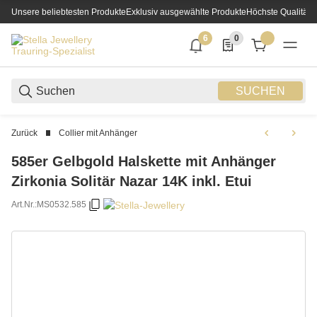
Unsere beliebtesten Produkte
Exklusiv ausgewählte Produkte
Höchste Qualität
6
0
6 neue Notifizierungen
0 Produkte in der List
SUCHEN
Zurück
Collier mit Anhänger
585er Gelbgold Halskette mit Anhänger
Zirkonia Solitär Nazar 14K inkl. Etui
Art.Nr.:
MS0532.585