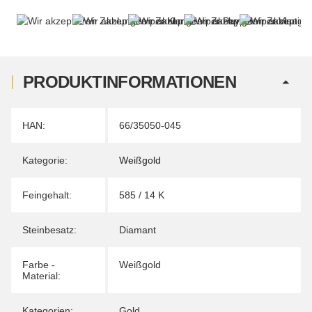
PRODUKTINFORMATIONEN
Produkteigenschaft
Wert
HAN:
66/35050-045
Kategorie:
Weißgold
Feingehalt:
585 / 14 K
Steinbesatz:
Diamant
Farbe -
Weißgold
Material:
Kategorien:
Gold