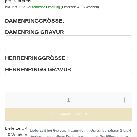
pro Paarpreis
inkl. 19% USt.
versandfreie Lieferung
(Lieferzeit: 4 – 6 Wochen)
DAMENRINGGRÖSSE:
wählen
Bitte wählen Sie eine Variation.
DAMENRING GRAVUR
wählen
Damenring Gravur
HERRENRINGGRÖSSE :
wählen
Bitte wählen Sie eine Variation.
HERRENRINGG GRAVUR
wählen
Herrenringg Gravur
BITTE VARIANTE WÄHLEN
Lieferzeit:
4
Lieferzeit bei Gravur:
Trauringe mit Gravur benötigen 2 bis 4
- 6 Wochen
Werktage zusätzliche Fertigungszeit nach Bestätigung Ihrer