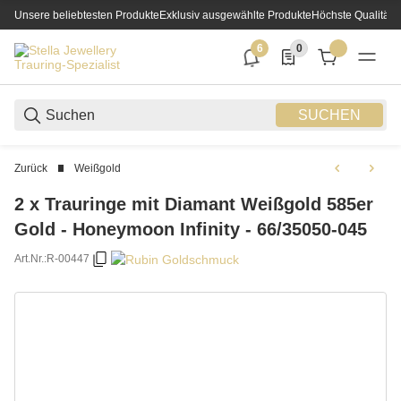
Unsere beliebtesten Produkte
Exklusiv ausgewählte Produkte
Höchste Qualität
6
0
6 neue Notifizierungen
0 Produkte in der List
SUCHEN
Zurück
Weißgold
2 x Trauringe mit Diamant Weißgold 585er
Gold - Honeymoon Infinity - 66/35050-045
Art.Nr.:
R-00447